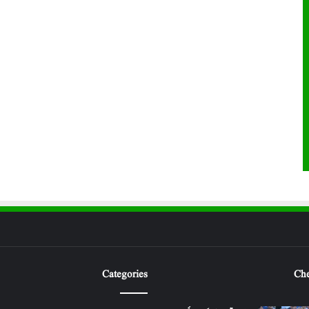
Categories
Che