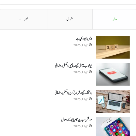
حالیہ
مقبول
تبصرے
ایس ای او کیا ہے
مئی 11, 2025
یوٹیوب چینل کیسے بنائیں: مکمل رہنمائی
مئی 11, 2025
بلاگنگ کیسے شروع کریں: مکمل رہنمائی
مئی 11, 2025
سوشل میڈیا پر کامیابی کے اصول
مئی 11, 2025