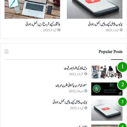
یوٹیوب چینل کیسے بنائیں: مکمل رہنمائی
بلاگنگ کیسے شروع کریں: مکمل رہنمائی
مئی 11, 2025
مئی 11, 2025
Popular Posts
ویل چیئر کی اقسام اور قیمت
ستمبر 12, 2022
سعودی عرب پاکستانی طلبہ پر مہربان
جون 14, 2022
یوٹیوب چینل کیسے بنائیں: مکمل رہنمائی
مئی 11, 2025