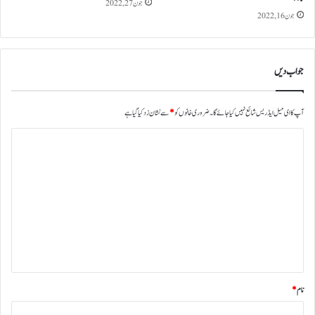
جون 27, 2022
جون 16, 2022
جواب دیں
آپ کا ای میل ایڈریس شائع نہیں کیا جائے گا۔
ضروری خانوں کو
*
سے نشان زد کیا گیا ہے
ت
ب
ص
ر
ہ
*
نام
*