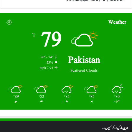
Weather
79
℉
Pakistan
80º - 74º
53%
7.94 mph
Scattered Clouds
89
82
85
85
80
℉
℉
℉
℉
℉
جمعرات
جمعہ
ہفتہ
اتوار
پیر
اوپن مارکیٹ کرنسی ریٹ