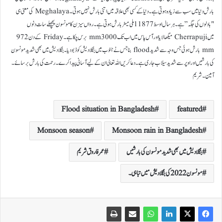
بارش دنیا میں سب سے زیادہ ہوتی ہے۔ دنیا کے کسی بھی علاقہ میں اتنی بارش نہیں ہوتی۔ Meghalaya کی معنی ہی
"بادلوں کی جگہ” ہے۔ ہر سال اوسط 11877 ملی میٹر بارش ہوتی ہے۔ رواں سیزن کا مونسون پچھلے سات دنوں
میں Cherrapuji میگھالایا اور آس پاس میں اب تک 3000 mm برس چکا ہے۔ Friday کے دن 972
mm بارش ہوئی جس وجہ سے شدید flood بنا جس نے جنوب میں بنگلادیش کو ڈبو دیا۔ بنگلادیش میں بھی شدید مونسون
کی بارشیں اور اوپر سے شدید سیلاب جاری ہے۔ دعا کریں اللہ تعالی ان کےلیے آسانی پیدا کرے۔ رحمت کی بارش برسائے۔
آمین۔ شریم
Flood situation in Bangladesh
featured
Monsoon season
Monsoon rain in Bangladesh
بنگلادیش میں بھی شدید مونسون کی بارشیں
عمر فاروق شریم
مونسون 2022 کی بنگلاديش ميں تباہی۔