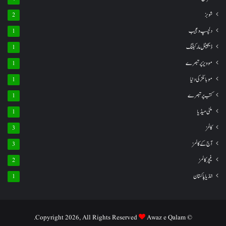
شوبز
2
دلچسپ و عجیب
1
ڈیجیٹل مارکیٹنگ
1
موویز پر تبصرے
1
موبائلز کی دنیا
1
کتب پر تبصرے
1
ملٹی میڈیا
1
کالمز
3
آج کے کالمز
3
فیچر کالمز
2
انڈیا پاکستان
1
Awaz e Qalam.
© Copyright 2026, All Rights Reserved