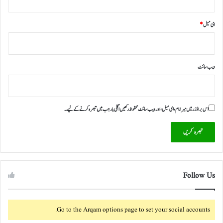
ای میل
*
ویب‌ سائٹ
اس براؤزر میں میرا نام، ای میل، اور ویب سائٹ محفوظ رکھیں اگلی بار جب میں تبصرہ کرنے کےلیے۔
Follow Us
Go to the Arqam options page to set your social accounts.