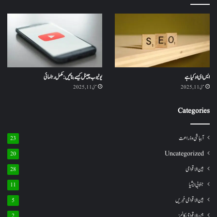
ایس ای او کیا ہے
یوٹیوب چینل کیسے بنائیں: مکمل رہنمائی
مئی 11, 2025
مئی 11, 2025
Categories
آبباشی وذراعت
23
Uncategorized
20
بین الاقوامی
28
جنوبی ایشیا
11
بین الاقوامی خبریں
5
بین الاقوامی کالمز
2