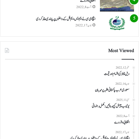
انقلابی واٹر وے
اگست 8, 2022
ایچ ای سی نے ایم ایس، ایم فل کے داخلوں پر پابندی عائد کر دی
جون 17, 2022
Most Viewed
ستمبر 12, 2022
ویل چیئر کی اقسام اور قیمت
جون 14, 2022
سعودی عرب پاکستانی طلبہ پر مہربان
مئی 11, 2025
یوٹیوب چینل کیسے بنائیں: مکمل رہنمائی
اگست 8, 2022
انقلابی واٹر وے
جون 17, 2022
ایچ ای سی نے ایم ایس، ایم فل کے داخلوں پر پابندی عائد کر دی