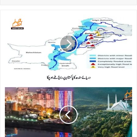
دریائے
سندھ
کا
پاکستان
پر
راج
طے
ہو
چکا
دریائے سندھ کا پاکستان پر راج طے ہو چکا
کل
کے
شاہ
آج
کے
گدا
ہوئے۔