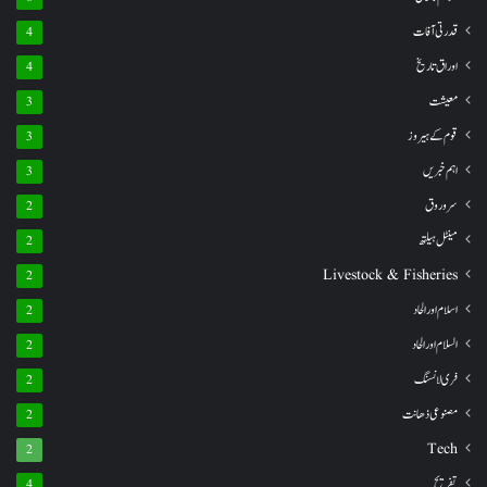
قدرتی آفات
4
اوراق تاریخ
4
معیشت
3
قوم کے ہیروز
3
اہم خبریں
3
سروروق
2
مینٹل ہیلتھ
2
Livestock & Fisheries
2
اسلام اور الحاد
2
السلام اور الحاد
2
فری لانسنگ
2
مصنوعی ذھانت
2
Tech
2
تفریح
4