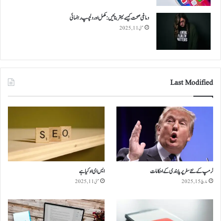
دماغی صحت کیسے بہتر بنائیں: مکمل اور دلچسپ رہنمائی
مئی 11, 2025
Last Modified
ٹرمپ کے نئے سفر پر پابندی کے احکامات
ایس ای او کیا ہے
مارچ 15, 2025
مئی 11, 2025