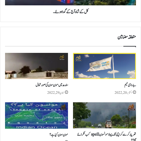
کل کے شاہ آج کے گدا ہوئے۔
متعلقہ مضامین
بے نامی ٹیم
سندھ میں مون سون کی صورتحال
اکتوبر 20, 2022
جون 29, 2022
تھر پارکر سے کراچی تک پہلا مونسون spell کب ٹکرائے
مون سون کیا ہے؟
گا؟؟