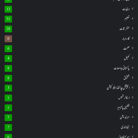
دینیات
13
تعلیم
51
متفرقات
28
کاروبار
6
صحت
6
کھیل
4
پاکستانی جامعات
8
تحقیق
8
اسپیشل چائلڈ ایجوکیشن
3
اسکالرشپس
1
تعلیمی پالیسیز
1
موٹیویشن
7
ٹیکنالوجی
7
موسم کا حال
6