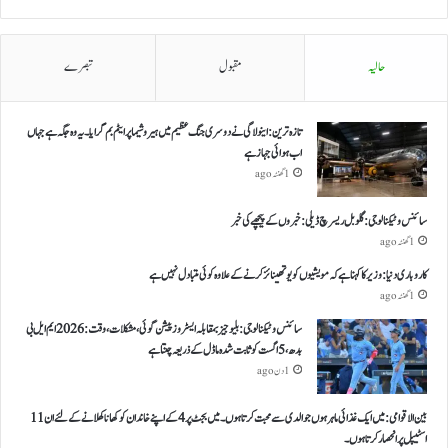
حالیہ
مقبول
تبصرے
تازہ ترین: اینولا گی نے دوسری جنگ عظیم میں ہیروشیما پر ایٹم بم گرایا ۔ یہ وہ جگہ ہے جہاں
اب ہوائی جہاز ہے
1 گھنٹہ ago
سائنس و ٹیکنالوجی: گلوبل ریسرچ ڈیلی: خبروں کے پیچھے کی خبر
1 گھنٹہ ago
کاروباری دنیا: وزیر کا کہنا ہے کہ مویشیوں کو یوتھینائز کرنے کے علاوہ کوئی متبادل نہیں ہے
1 گھنٹہ ago
سائنس و ٹیکنالوجی: بلیو جیز بمقابلہ ایسٹروز پیشن گوئی، مشکلات، وقت: 2026 ایم ایل بی
بدھ، 5 اگست کو ثابت شدہ ماڈل کے ذریعہ چنتا ہے
1 دن ago
بین الاقوامی: میں ایک غذائی ماہر ہوں جو الدی سے محبت کرتا ہوں ۔ میں بجٹ پر 4 کے اپنے خاندان کو کھانا کھلانے کے لئے ان 11
اسٹیپل پر انحصار کرتا ہوں ۔