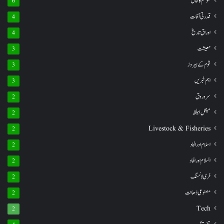
موسم کا حال
6
قدرتی آفات
4
اوراق تاریخ
4
معیشت
3
قوم کے ہیروز
3
اہم خبریں
3
سروروق
2
مینٹل ہیلتھ
2
Livestock & Fisheries
2
اسلام اور الحاد
2
السلام اور الحاد
2
فری لانسنگ
2
مصنوعی ذھانت
2
Tech
2