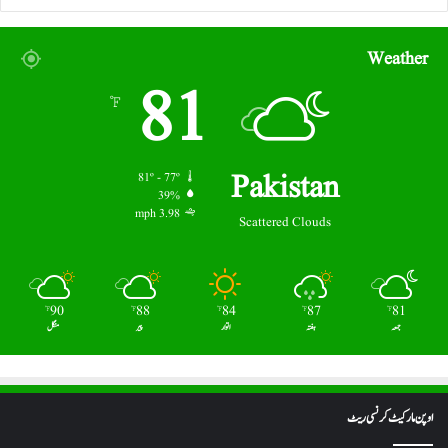
Weather
81
℉
Pakistan
81º - 77º
39%
3.98 mph
Scattered Clouds
90
88
84
87
81
℉
℉
℉
℉
℉
جمعہ
ہفتہ
اتوار
پیر
منگل
اوپن مارکیٹ کرنسی ریٹ