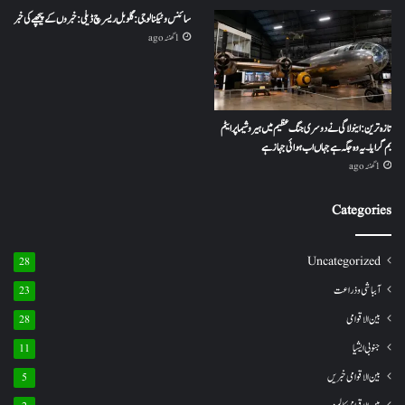
سائنس و ٹیکنالوجی: گلوبل ریسرچ ڈیلی: خبروں کے پیچھے کی خبر
1 گھنٹہ ago
تازہ ترین: اینولا گی نے دوسری جنگ عظیم میں ہیروشیما پر ایٹم
بم گرایا ۔ یہ وہ جگہ ہے جہاں اب ہوائی جہاز ہے
1 گھنٹہ ago
Categories
Uncategorized
28
آبباشی وذراعت
23
بین الاقوامی
28
جنوبی ایشیا
11
بین الاقوامی خبریں
5