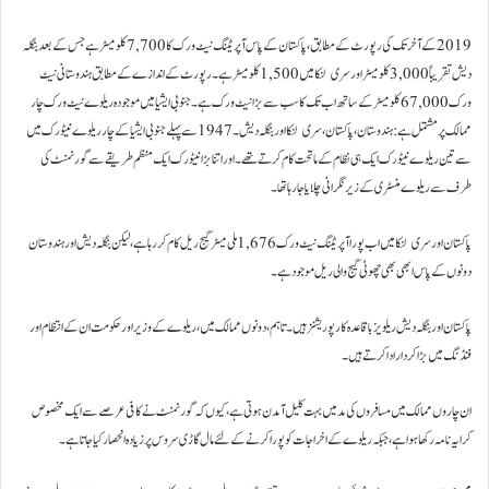
2019 کے آخر تک کی رپورٹ کے مطابق، پاکستان کے پاس آپریٹنگ نیٹ ورک کا 7,700 کلومیٹر ہے جس کے بعد بنگلہ
دیش تقریباً 3,000 کلومیٹر اور سری لنکا میں 1,500 کلومیٹر ہے۔ رپورٹ کے اندازے کے مطابق ہندوستانی نیٹ
ورک 67,000 کلومیٹر کے ساتھ اب تک کا سب سے بڑا نیٹ ورک ہے۔ جنوبی ایشیا میں موجودہ ریلوے نیٹ ورک چار
ممالک پر مشتمل ہے: ہندوستان، پاکستان، سری لنکا اور بنگلہ دیش۔ 1947 سے پہلے جنوبی ایشیا کے چار ریلوے نیٹورک میں
سے تین ریلوے نیٹورک ایک ہی نظام کے ماتحت کام کرتے تھے۔ اور اتنا بڑا نیٹورک ایک منظم طریقے سے گورنمنٹ کی
طرف سے ریلوے منسٹری کے زیر نگرانی چلایا جا رہا تھا۔
پاکستان اور سری لنکا میں اب پورا آپریٹنگ نیٹ ورک 1,676 ملی میٹر گیج ریل کام کر رہا ہے، لیکن بنگلہ دیش اور ہندوستان
دونوں کے پاس ابھی بھی چھوٹی گیج والی ریل موجود ہے۔
پاکستان اور بنگلہ دیش ریلویز باقاعدہ کارپوریشنز ہیں۔ تاہم، دونوں ممالک میں، ریلوے کے وزیر اور حکومت ان کے انتظام اور
فنڈنگ ​​میں بڑا کردار ادا کرتے ہیں۔
ان چاروں ممالک میں مسافروں کی مد میں بہت کلیل آمدن ہوتی ہے، کیوں کہ گورنمنٹ نے کافی عرصے سے ایک مخصوص
کرایہ نامہ رکھا ہوا ہے، جبکہ ریلوے کے اخراجات کو پورا کرنے کے لئے مال گاڑی سروس پر زیادہ انحصار کیا جاتا ہے۔