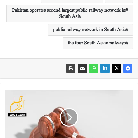
Pakistan operates second largest public railway network in
South Asia
public railway network in South Asia
the four South Asian railways
بھارت
الہ
آباد
ہائی
کورٹ
کا
کہنا
ہے