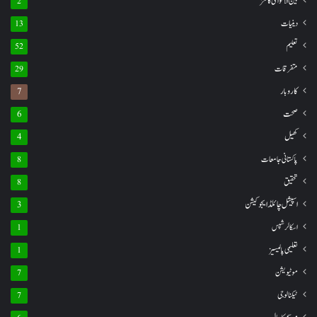
بین الاقوامی کالمز
2
دینیات
13
تعلیم
52
متفرقات
29
کاروبار
7
صحت
6
کھیل
4
پاکستانی جامعات
8
تحقیق
8
اسپیشل چائلڈ ایجوکیشن
3
اسکالرشپس
1
تعلیمی پالیسیز
1
موٹیویشن
7
ٹیکنالوجی
7