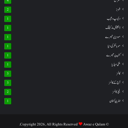
تفریح
4
شوبز
2
دلچسپ و عجیب
1
ڈیجیٹل مارکیٹنگ
1
موویز پر تبصرے
1
موبائلز کی دنیا
1
کتب پر تبصرے
1
ملٹی میڈیا
1
کالمز
3
آج کے کالمز
3
فیچر کالمز
2
انڈیا پاکستان
1
Awaz e Qalam.
© Copyright 2026, All Rights Reserved