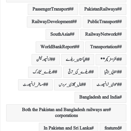
#PassengerTransport
#PakistanRailways
#RailwayDevelopment
#PublicTransport
#SouthAsia
#RailwayNetwork
#WorldBankReport
#Transportation
#انفراسٹرکچر**
#پاکستان_ریلوے
#ٹرانسپورٹیشن
#جنوبی_ایشیا
#ریلوے_کی_ترقی
#ریلوے_نیٹورک
#عوامی_ٹرانسپورٹ
#مال_گاڑی_سروس
#مسافر_ٹرانسپورٹ
Bangladesh and India
Both the Pakistan and Bangladesh railways are
corporations
In Pakistan and Sri Lanka
featured