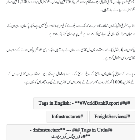
مجموعی طور پر،چاروں جنوبی ایشیائی ریلوے نظام سالانہ تقریباً 750 بلین نیٹ ٹن-کلومیٹر مال بردار اور 1,200 بلین مسافر
کلومیٹر سے زیادہ لے جاتے ہیں۔
جنوب مشرقی ایشیا کے ان ممالک کا دوسرے ممالک سے ریلوے کا کوئی مربوط نظام رائج نہیں ہے، جبکہ پاکستان اور ایران کے
درمیان صرف ایک ہی غیر معیاری لنک موجود ہے جس پر بہت ہی کم ٹریفک ہوتا ہے۔
پاکستان اور بنگلہ دیش ایک محدود مقدار میں مال گاڑی سے سامان لے جاتے ہیں، جبکہ سری لنکا تقریباً ناں ہونے کے برابر مال
گاڑی سروس استعمال کرتا ہے۔
رپورٹ کے مطابق پاکستان میں روڈ نیٹورک ریلوے نیٹورک سے زیادہ فعال ہے،جبکہ ریلوے انتظامیہ مال گاڑی سروس کے
لئے بہترین 1000 کلومیٹر روٹ میسر ہونے کے باوجود اس میں بہترین لانے کی جدوجھد میں کوشاں ہے،
### Tags in English: - **#WorldBankReport
#Infrastructure
#FreightServices
#Infrastructure** --- ### Tags in Urdu: -
**#عالمی_بینک_کی_رپورٹ