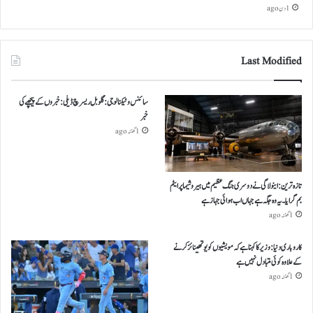
1 دن ago
Last Modified
سائنس و ٹیکنالوجی: گلوبل ریسرچ ڈیلی: خبروں کے پیچھے کی
خبر
1 گھنٹہ ago
تازہ ترین: اینولا گی نے دوسری جنگ عظیم میں ہیروشیما پر ایٹم
بم گرایا ۔ یہ وہ جگہ ہے جہاں اب ہوائی جہاز ہے
1 گھنٹہ ago
کاروباری دنیا: وزیر کا کہنا ہے کہ مویشیوں کو یوتھینائز کرنے
کے علاوہ کوئی متبادل نہیں ہے
1 گھنٹہ ago