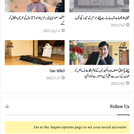
شمالی علاقاجات میں جانے سے پہلے موسم کے تیور دیکھ لیں۔
مشہور سعودی یوٹیوبر عزیز الاحمد 27 سال کی عمر میں انتقال کر
گئے
مئی 23, 2022
جنوری 22, 2023
پہلے پاکستانی مصنف اور ایکسپریس کے کالم نگار عارف انیس کو
(no title)
لندن کے سب سے اعلیٰ ترین اعزاز سے نوازا گیا ۔
اکتوبر 7, 2022
مئی 19, 2022
Follow Us
Go to the Arqam options page to set your social accounts.