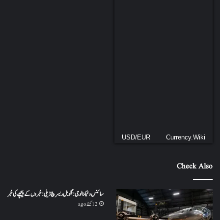
USD/EUR
Currency.Wiki
Check Also
سائنس و ٹیکنالوجی: گلوبل ریسرچ ڈیلی: خبروں کے پیچھے کی خبر
12 گھنٹے ago