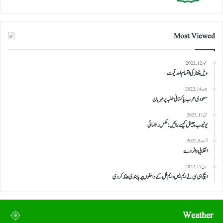
Most Viewed
ستمبر 12, 2022
ویل چیئر کی اقسام اور قیمت
جون 14, 2022
سعودی عرب پاکستانی طلبہ پر مہربان
مئی 11, 2025
یوٹیوب چینل کیسے بنائیں: مکمل رہنمائی
اگست 8, 2022
انقلابی واٹر وے
جون 17, 2022
ایچ ای سی نے ایم ایس، ایم فل کے داخلوں پر پابندی عائد کر دی
Weather