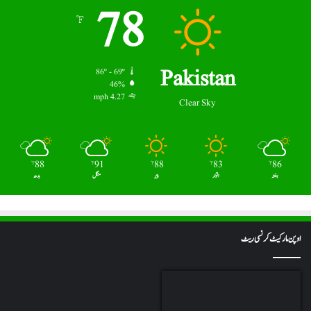
78
℉
Pakistan
86º - 69º
46%
4.27 mph
Clear Sky
88
91
88
83
86
℉
℉
℉
℉
℉
ہفتہ
اتوار
پیر
منگل
بدھ
اوپن مارکیٹ کرنسی ریٹ