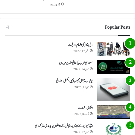
2 دن ago
Popular Posts
ویل چیئر کی اقسام اور قیمت
ستمبر 12, 2022
سعودی عرب پاکستانی طلبہ پر مہربان
جون 14, 2022
یوٹیوب چینل کیسے بنائیں: مکمل رہنمائی
مئی 11, 2025
انقلابی واٹر وے
اگست 8, 2022
ایچ ای سی نے ایم ایس، ایم فل کے داخلوں پر پابندی عائد کر دی
جون 17, 2022