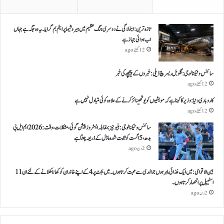
تازہ ترین: اینولا گی نے دوسری جنگ عظیم میں ہیروشیما پر ایٹم بم گرایا ۔ یہ وہ جگہ ہے جہاں
اب ہوائی جہاز ہے
12 گھنٹے ago
سائنس و ٹیکنالوجی: گلوبل ریسرچ ڈیلی: خبروں کے پیچھے کی خبر
12 گھنٹے ago
کاروباری دنیا: وزیر کا کہنا ہے کہ مویشیوں کو یوتھینائز کرنے کے علاوہ کوئی متبادل نہیں ہے
12 گھنٹے ago
سائنس و ٹیکنالوجی: بلیو جیز بمقابلہ ایسٹروز پیشن گوئی، مشکلات، وقت: 2026 ایم ایل بی
بدھ، 5 اگست کو ثابت شدہ ماڈل کے ذریعہ چنتا ہے
2 دن ago
بین الاقوامی: میں ایک غذائی ماہر ہوں جو الدی سے محبت کرتا ہوں ۔ میں بجٹ پر 4 کے اپنے خاندان کو کھانا کھلانے کے لئے ان 11
اسٹیپل پر انحصار کرتا ہوں ۔
2 دن ago