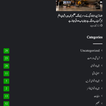
تازہ ترین: اینولا گی نے دوسری جنگ عظیم میں ہیروشیما پر ایٹم
بم گرایا ۔ یہ وہ جگہ ہے جہاں اب ہوائی جہاز ہے
12 گھنٹے ago
Categories
Uncategorized
28
آبباشی وذراعت
23
بین الاقوامی
28
جنوبی ایشیا
11
بین الاقوامی خبریں
5
بین الاقوامی کالمز
2
دینیات
13
تعلیم
52