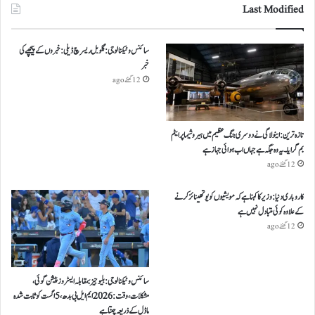
Last Modified
سائنس و ٹیکنالوجی: گلوبل ریسرچ ڈیلی: خبروں کے پیچھے کی
خبر
12 گھنٹے ago
تازہ ترین: اینولا گی نے دوسری جنگ عظیم میں ہیروشیما پر ایٹم
بم گرایا ۔ یہ وہ جگہ ہے جہاں اب ہوائی جہاز ہے
12 گھنٹے ago
کاروباری دنیا: وزیر کا کہنا ہے کہ مویشیوں کو یوتھینائز کرنے
کے علاوہ کوئی متبادل نہیں ہے
12 گھنٹے ago
سائنس و ٹیکنالوجی: بلیو جیز بمقابلہ ایسٹروز پیشن گوئی،
مشکلات، وقت: 2026 ایم ایل بی بدھ، 5 اگست کو ثابت شدہ
ماڈل کے ذریعہ چنتا ہے