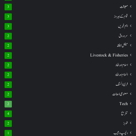
معیشت
3
قوم کے ہیروز
3
اہم خبریں
3
سروروق
2
مینٹل ہیلتھ
2
Livestock & Fisheries
2
اسلام اور الحاد
2
السلام اور الحاد
2
فری لانسنگ
2
مصنوعی ذھانت
2
Tech
2
تفریح
4
شوبز
2
دلچسپ و عجیب
1