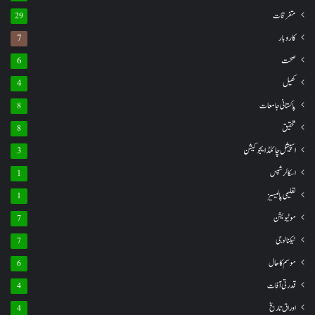
متفرقات
29
کاروبار
7
صحت
6
کھیل
4
پاکستانی جامعات
8
تحقیق
8
اسپیشل چائلڈ ایجوکیشن
3
اسکالرشپس
1
تعلیمی پالیسیز
1
موٹیویشن
7
ٹیکنالوجی
7
موسم کا حال
6
قدرتی آفات
4
اوراق تاریخ
4