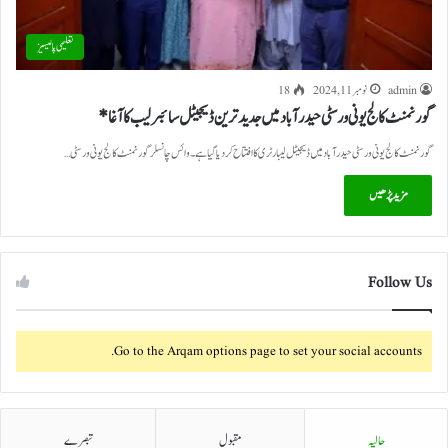
تعلیمی پالیسیز
admin
نومبر 11, 2024
18
گورنمنٹ کالج یونی ورسٹی حیدرآباد میں جدید ترین ڈیجیٹل سائبر لیب کا آغا*
گورنمنٹ کالج یونی ورسٹی حیدرآباد میں ڈیجیٹل لیبارٹری کا افتتاح کردیا گیا ہے۔ وائس چانسلر گورنمنٹ کالج یونی ورسٹی…
مزید پڑھیں
Follow Us
Go to the Arqam options page to set your social accounts.
حالیہ
مقبول
تبصرے