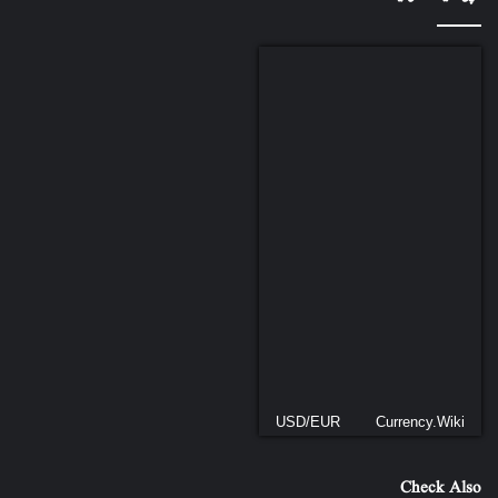
USD/EUR
Currency.Wiki
Check Also