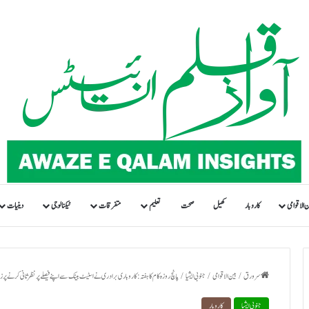
ن الاقوامی
کاروبار
کھیل
صحت
تعلیم
متفرقات
ٹیکنالوجی
دینیات
سرورق
/
بین الاقوامی
/
جنوبی ایشیا
/
پانچ روزہ کام کا ہفتہ: کاروباری برادری نے اسٹیٹ بینک سے اپنے فیصلے پر نظرثانی کرنے پر ز
جنوبی ایشیا
کاروبار