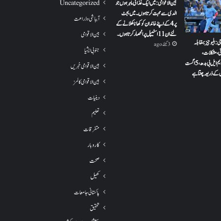
بین الاقوامی: میں ایک غذائی ماہر ہوں جو
Uncategorized
الدی سے محبت کرتا ہوں ۔ میں بجٹ
آبباشی وذراعت
پر 4 کے اپنے خاندان کو کھانا کھلانے کے
لئے ان 11 اسٹیپل پر انحصار کرتا ہوں ۔
بین الاقوامی
: بلیو جیز بمقابلہ
3 گھنٹے ago
جنوبی ایشیا
ئی، مشکلات،
وقت: 2026 ایم ایل بی بدھ، 5 اگست
بین الاقوامی خبریں
 کے ذریعہ چنتا ہے
بین الاقوامی کالمز
دینیات
تعلیم
متفرقات
کاروبار
صحت
کھیل
پاکستانی جامعات
تحقیق