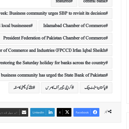
featured
central bank
ek: Business community urges SBP to revisit its decision
 local businesses
Islamabad Chamber of Commerce
President Federation of Pakistan Chamber of Commerce
er of Commerce and Industries (FPCCI) Irfan Iqbal Sheikh
restoring the Saturday holiday for banks across the country
 business community has urged the State Bank of Pakistan
پاکستان اسٹیٹ بینک
کراچی چیمبر آف کامرس
ہفتے کی چھٹی کا مسئلہ
شیئر
Facebook
X
LinkedIn
ای میل کے ذر