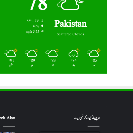
78
Pakistan
85º - 73º
40%
5.55 mph
Scattered Clouds
91
89
83
84
85
℉
℉
℉
℉
℉
جمعہ
ہفتہ
اتوار
پیر
منگل
اوپن مارکیٹ کرنسی ریٹ
ck Also