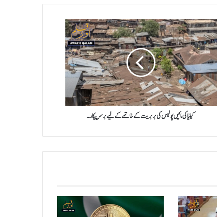
س
یت
کینیا کی مائیں پولیس کی بربریت کے خاتمے کے لیے برسر پیکار ۔