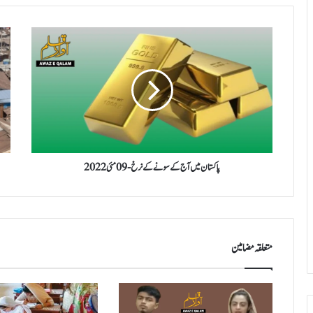
پاکستان
کینیا
میں
کی
آج
مائیں
کے
پولی
سونے
کی
کے
بربر
نرخ
کے
-
خاتمے
09
کے
مئی
لیے
پاکستان میں آج کے سونے کے نرخ - 09 مئی 2022
2022
برسر
پیکار
۔
متعلقہ مضامین