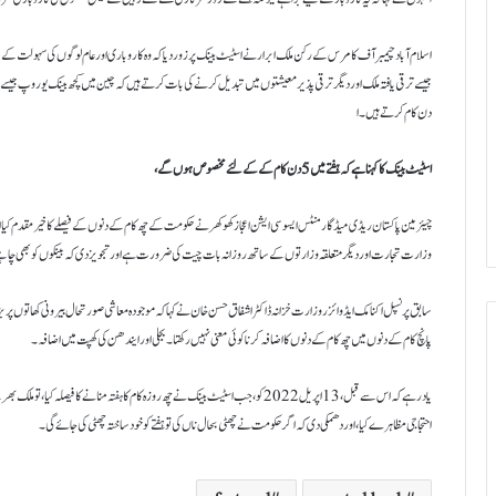
اسلام آباد چیمبر آف کامرس کے رکن ملک ابرار نے اسٹیٹ بینک پر زور دیا کہ وہ کاروباری اور عام لوگوں کی سہولت کے ل
دن کام کرتے ہیں۔ا
اسٹیٹ بینک کا کہنا ہے کہ ہفتے میں 5 دن کام کے کے لئے مخصوص ہوں گے،
چیئرمین پاکستان ریڈی میڈ گارمنٹس ایسوسی ایشن اعجاز کھوکھر نے حکومت کے چھ کام کے دنوں کے فیصلے کا خیرمقدم کیا
وزارت تجارت اور دیگر متعلقہ وزارتوں کے ساتھ روزانہ بات چیت کی ضرورت ہے اور تجویز دی کہ بینکوں کو بھی چاہیے کہ وہ برآمدات میں
سابق پرنسپل اکنامک ایڈوائزر وزارت خزانہ ڈاکٹر اشفاق حسن خان نے کہا کہ موجودہ معاشی صورتحال بیرونی کھاتوں پر بڑھت
پانچ کام کے دنوں میں چھ کام کے دنوں کا اضافہ کرنا کوئی معنی نہیں رکھتا۔ بجلی اور ایندھن کی کھپت میں اضافہ۔
یاد رہے کہ اس سے قبل، 13 اپریل 2022 کو، جب اسٹیٹ بینک نے چھ روزہ کام کا ہفتہ منانے کا 
احتجاجی مظاہرے کیا، اور دھمکی دی کہ اگر حکومت نے چھٹی بحال ناں کی تو ہفتے کو خود ساختہ چھٹی کی جائے گی۔