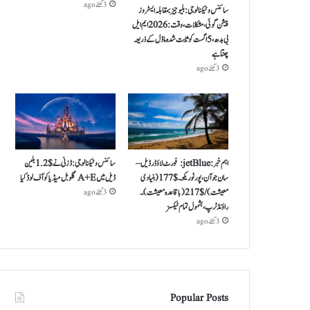
3 گھنٹے ago
سائنس و ٹیکنالوجی: بلیو جیز بمقابلہ ایسٹروز
پیشن گوئی، مشکلات، وقت: 2026 ایم ایل
بی بدھ، 5 اگست کو ثابت شدہ ماڈل کے ذریعہ
چنتا ہے
3 گھنٹے ago
اہم خبر: jetBlue: فورٹ لاؤڈرڈیل –
سائنس و ٹیکنالوجی: ڈزنی نے $ 1.2 بلین
سان جوآن، پورٹو ریکو ۔ $ 177 (بنیادی
ڈیل میں A+E گلوبل میڈیا کو آف لوڈ کیا
معیشت) / $ 217 (باقاعدہ معیشت )۔
3 گھنٹے ago
راؤنڈ ٹرپ، بشمول تمام ٹیکسز
3 گھنٹے ago
Popular Posts