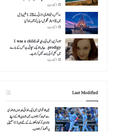
3 گھنٹے ago
سائنس و ٹیکنالوجی: ڈزنی نے $ 1.2 بلین ڈیل
میں A+E گلوبل میڈیا کو آف لوڈ کیا
3 گھنٹے ago
تازہ ترین: میں ایک بچہ تھا ۔ I was a child
prodigy. یہاں تاریک سچائی ہے جس کے بارے
میں کبھی کوئی بات نہیں کرتا ہے ۔
3 گھنٹے ago
Last Modified
بین الاقوامی: میں ایک غذائی ماہر ہوں جو الدی
سے محبت کرتا ہوں ۔ میں بجٹ پر 4 کے اپنے
خاندان کو کھانا کھلانے کے لئے ان 11 اسٹیپل
پر انحصار کرتا ہوں ۔