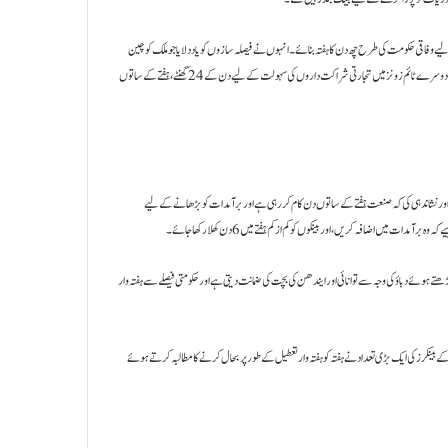
یے وفاقی حکومت کی طرح چھ دن کا ہفتہ بنائے۔ انہوں نے فیصلہ سازوں کو یاد دلایا جو ملک کو چین
جیسے ترقی یافتہ ملک اور دیگر ترقی پذیر معیشتوں میں تبدیل کرنے کی بات کرتے ہیں کہ چین میں کچھ بینک یوروپ جیسے دوسرے ٹائم زونز میں تجارتی شراکت داروں کی سہولت کے لیے دن کے 24 گھنٹے، ہفتے کے ساتوں
 اور نشاندہی کی کہ صنعت ہفتے کے ساتوں دن کام کر رہی ہے اور برآمدات کو بڑھانے کے لیے
 اضافہ کریں، اور بینکوں کو کم از کم ہفتے میں 6 دن کھلا رکھا جائے۔
ے ہوئے دباؤ کی وجہ سے توانائی اور ایندھن کی بچت کی ضمانت دیتی ہے اور حکومتی فیصلے سے ہفتہ وار
فیصلہ کیا، تو ملک بھر کے بینکرز کی ایک بڑی تعداد نے ہفتہ کو ہفتہ وار تعطیل کے طور پر بحال کرنے کا مطالبہ کرتے ہوئے