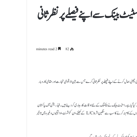
اسٹیٹ بینک سے اپنے فیصلے پر نظرثانی
2 minutes read
82
 کی چھٹی بحال کرنے کے اپنے فیصلے پر نظرثانی کرے جس سے بین الاقوامی تجارت اور مقامی کاروبار
 دفتری اوقات میں اضافہ کیا گیا ہے۔ اسٹیٹ بینک نے بینکنگ کے نئے اوقات کار جاری کر دیئے ہیں۔ فیڈریشن آف پاکستان
چیمبر آف کامرس اینڈ انڈسٹریز (ایف پی سی سی آئی) کے صدر عرفان اقبال شیخ نے پریس بریفنگ میں بتایا کہ ہفتے کو بینکوں کے کام نہ کرنے کا سب سے سنگین اثر L/Cs کے کھلنے، ان کیشمنٹ، ادائیگیوں وغیرہ میں تاخیر
ضروریات کو پورا کرنے کے لیے بینک بند رہیں گے۔