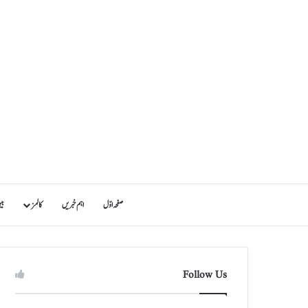
صفحہ اوّل
اہم خبریں
کالمز
بی
Follow Us