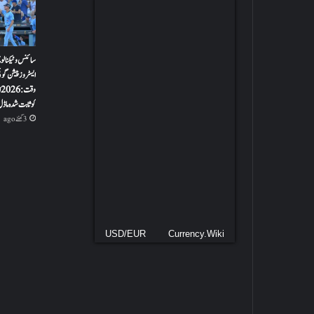
سائنس و ٹیکنالوجی
ایسٹروز پیشن گو
کو ثابت شدہ ماڈل
3 گھنٹے ago
USD/EUR
Currency.Wiki