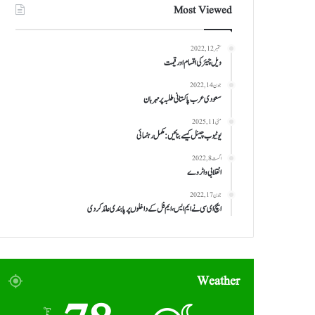
Most Viewed
ستمبر 12, 2022
ویل چیئر کی اقسام اور قیمت
جون 14, 2022
سعودی عرب پاکستانی طلبہ پر مہربان
مئی 11, 2025
یوٹیوب چینل کیسے بنائیں: مکمل رہنمائی
اگست 8, 2022
انقلابی واٹر وے
جون 17, 2022
ایچ ای سی نے ایم ایس، ایم فل کے داخلوں پر پابندی عائد کر دی
Weather
℉