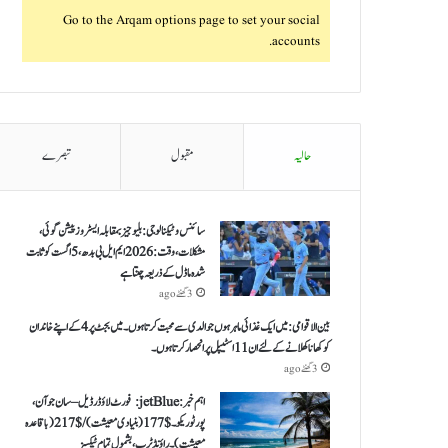
Go to the Arqam options page to set your social
accounts.
حالیہ
مقبول
تبصرے
سائنس و ٹیکنالوجی: بلیو جیز بمقابلہ ایسٹروز پیشن گوئی،
مشکلات، وقت: 2026 ایم ایل بی بدھ، 5 اگست کو ثابت
شدہ ماڈل کے ذریعہ چنتا ہے
3 گھنٹے ago
بین الاقوامی: میں ایک غذائی ماہر ہوں جو الدی سے محبت کرتا ہوں ۔ میں بجٹ پر 4 کے اپنے خاندان
کو کھانا کھلانے کے لئے ان 11 اسٹیپل پر انحصار کرتا ہوں ۔
3 گھنٹے ago
اہم خبر: jetBlue: فورٹ لاؤڈرڈیل – سان جوآن،
پورٹو ریکو ۔ $ 177 (بنیادی معیشت) / $ 217 (باقاعدہ
معیشت )۔ راؤنڈ ٹرپ، بشمول تمام ٹیکسز