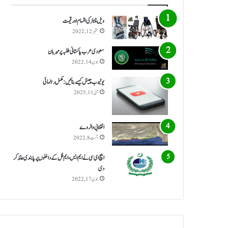
ویل چیئر کی اقسام اور قیمت
ستمبر 12, 2022
سعودی عرب پاکستانی طلبہ پر مہربان
جون 14, 2022
یوٹیوب چینل کیسے بنائیں: مکمل رہنمائی
مئی 11, 2025
انقلابی واٹر وے
اگست 8, 2022
ایچ ای سی نے ایم ایس، ایم فل کے داخلوں پر پابندی عائد کر
دی
جون 17, 2022