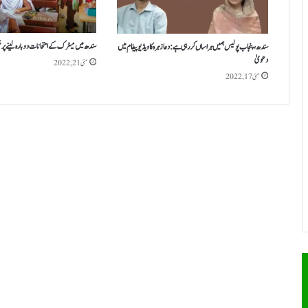
سندھ میں میٹرک کے امتحانات دوبارہ لینے پر 
سندھ، پنجاب پولیس ہمیں ہراساں کر رہی ہے: دعا زہرہ کا ویڈیو پیغام میں
دعویٰ
مئی 21, 2022
مئی 17, 2022