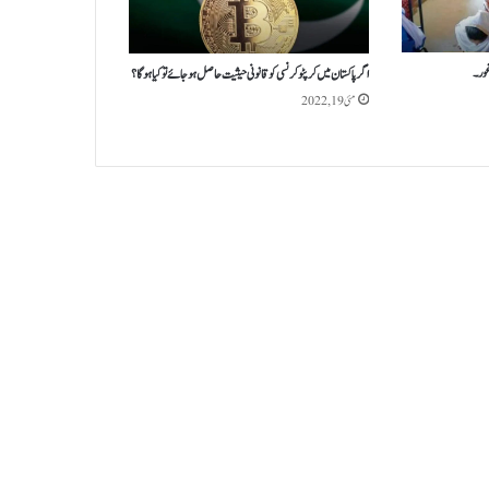
غور۔
اگر پاکستان میں کرپٹو کرنسی کو قانونی حیثیت حاصل ہو جائے تو کیا ہوگا؟
مئی 19, 2022