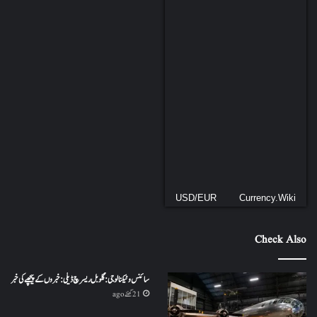
USD/EUR
Currency.Wiki
Check Also
سائنس و ٹیکنالوجی: گلوبل ریسرچ ڈیلی: خبروں کے پیچھے کی خبر
21 گھنٹے ago