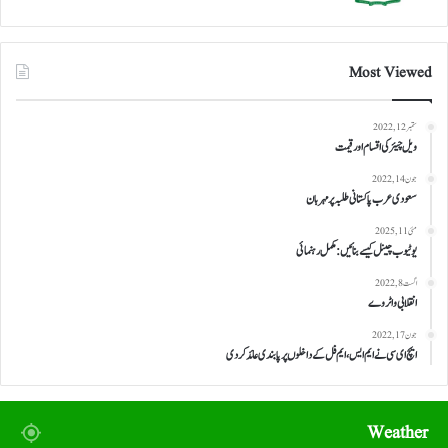
Most Viewed
ستمبر 12, 2022
ویل چیئر کی اقسام اور قیمت
جون 14, 2022
سعودی عرب پاکستانی طلبہ پر مہربان
مئی 11, 2025
یوٹیوب چینل کیسے بنائیں: مکمل رہنمائی
اگست 8, 2022
انقلابی واٹر وے
جون 17, 2022
ایچ ای سی نے ایم ایس، ایم فل کے داخلوں پر پابندی عائد کر دی
Weather