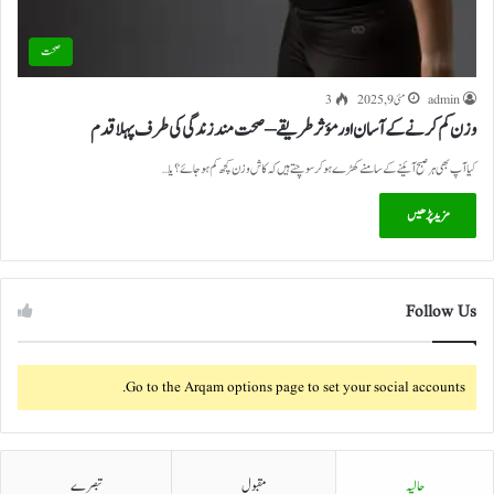
صحت
admin
مئی 9, 2025
3
وزن کم کرنے کے آسان اور مؤثر طریقے – صحت مند زندگی کی طرف پہلا قدم
کیا آپ بھی ہر صبح آئینے کے سامنے کھڑے ہوکر سوچتے ہیں کہ کاش وزن کچھ کم ہو جائے؟ یا…
مزید پڑھیں
Follow Us
Go to the Arqam options page to set your social accounts.
حالیہ
مقبول
تبصرے