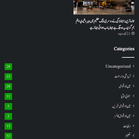
تازہ ترین: اینولا گی نے دوسری جنگ عظیم میں ہیروشیما پر ایٹم
بم گرایا ۔ یہ وہ جگہ ہے جہاں اب ہوائی جہاز ہے
21 گھنٹے ago
Categories
Uncategorized
28
آبباشی وذراعت
23
بین الاقوامی
28
جنوبی ایشیا
11
بین الاقوامی خبریں
5
بین الاقوامی کالمز
2
دینیات
13
تعلیم
52