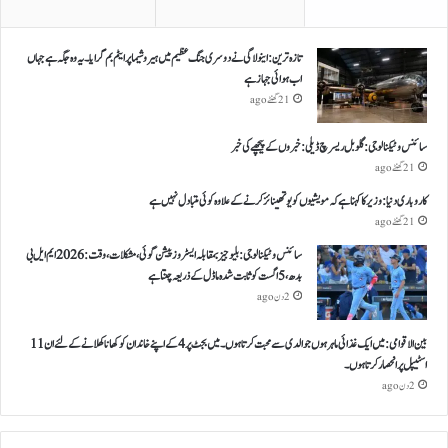
تازہ ترین: اینولا گی نے دوسری جنگ عظیم میں ہیروشیما پر ایٹم بم گرایا ۔ یہ وہ جگہ ہے جہاں
اب ہوائی جہاز ہے
21 گھنٹے ago
سائنس و ٹیکنالوجی: گلوبل ریسرچ ڈیلی: خبروں کے پیچھے کی خبر
21 گھنٹے ago
کاروباری دنیا: وزیر کا کہنا ہے کہ مویشیوں کو یوتھینائز کرنے کے علاوہ کوئی متبادل نہیں ہے
21 گھنٹے ago
سائنس و ٹیکنالوجی: بلیو جیز بمقابلہ ایسٹروز پیشن گوئی، مشکلات، وقت: 2026 ایم ایل بی
بدھ، 5 اگست کو ثابت شدہ ماڈل کے ذریعہ چنتا ہے
2 دن ago
بین الاقوامی: میں ایک غذائی ماہر ہوں جو الدی سے محبت کرتا ہوں ۔ میں بجٹ پر 4 کے اپنے خاندان کو کھانا کھلانے کے لئے ان 11
اسٹیپل پر انحصار کرتا ہوں ۔
2 دن ago