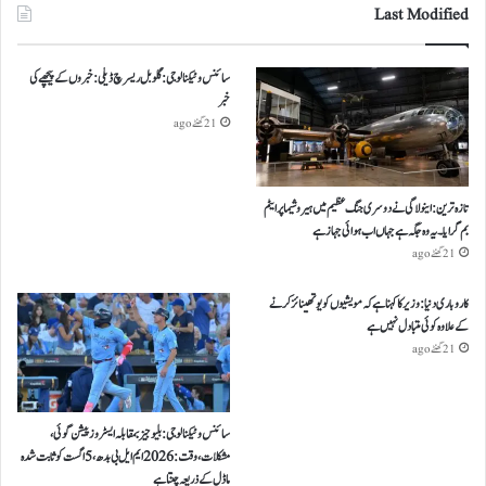
Last Modified
سائنس و ٹیکنالوجی: گلوبل ریسرچ ڈیلی: خبروں کے پیچھے کی
خبر
21 گھنٹے ago
تازہ ترین: اینولا گی نے دوسری جنگ عظیم میں ہیروشیما پر ایٹم
بم گرایا ۔ یہ وہ جگہ ہے جہاں اب ہوائی جہاز ہے
21 گھنٹے ago
کاروباری دنیا: وزیر کا کہنا ہے کہ مویشیوں کو یوتھینائز کرنے
کے علاوہ کوئی متبادل نہیں ہے
21 گھنٹے ago
سائنس و ٹیکنالوجی: بلیو جیز بمقابلہ ایسٹروز پیشن گوئی،
مشکلات، وقت: 2026 ایم ایل بی بدھ، 5 اگست کو ثابت شدہ
ماڈل کے ذریعہ چنتا ہے