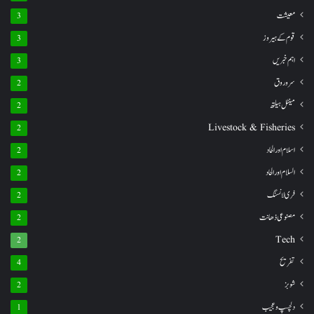
معیشت
3
قوم کے ہیروز
3
اہم خبریں
3
سروروق
2
مینٹل ہیلتھ
2
Livestock & Fisheries
2
اسلام اور الحاد
2
السلام اور الحاد
2
فری لانسنگ
2
مصنوعی ذھانت
2
Tech
2
تفریح
4
شوبز
2
دلچسپ و عجیب
1