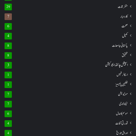
متفرقات
29
کاروبار
7
صحت
6
کھیل
4
پاکستانی جامعات
8
تحقیق
8
اسپیشل چائلڈ ایجوکیشن
3
اسکالرشپس
1
تعلیمی پالیسیز
1
موٹیویشن
7
ٹیکنالوجی
7
موسم کا حال
6
قدرتی آفات
4
اوراق تاریخ
4