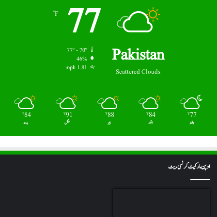
77
℉
Pakistan
77º - 70º
46%
1.81 mph
Scattered Clouds
84
91
88
84
77
℉
℉
℉
℉
℉
ہفتہ
اتوار
پیر
منگل
بدھ
اوپن مارکیٹ کرنسی ریٹ