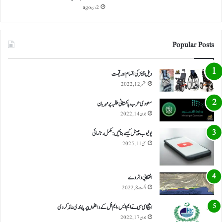
2 دن ago
Popular Posts
ویل چیئر کی اقسام اور قیمت
ستمبر 12, 2022
سعودی عرب پاکستانی طلبہ پر مہربان
جون 14, 2022
یوٹیوب چینل کیسے بنائیں: مکمل رہنمائی
مئی 11, 2025
انقلابی واٹر وے
اگست 8, 2022
ایچ ای سی نے ایم ایس، ایم فل کے داخلوں پر پابندی عائد کر دی
جون 17, 2022