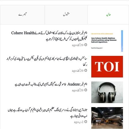
حالیہ
مقبول
تبصرے
اہم خبر: ایمیزون بیڈروک ایجنٹ کور کا استعمال کرتے ہوئے Cohere Health
کلینیکل پالیسیوں کو کس طرح ڈیجیٹائز کرتا ہے
20 گھنٹے ago
سائنس و ٹیکنالوجی: ایچ سی نے مہا سرکاری ڈاکٹروں کی نجی پریکٹس پر ریاستی پابندی کو برقرار
رکھا
20 گھنٹے ago
اہم خبر: Audeze خاموشی سے گیمنگ آڈیو میں ایک غالب قوت بن رہی ہے
20 گھنٹے ago
تازہ ترین: اینولا گی نے دوسری جنگ عظیم میں ہیروشیما پر ایٹم بم گرایا ۔ یہ وہ جگہ ہے جہاں
اب ہوائی جہاز ہے
2 دن ago