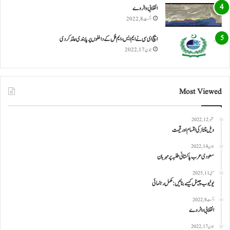
انقلابی واٹر وے
اگست 8, 2022
ایچ ای سی نے ایم ایس، ایم فل کے داخلوں پر پابندی عائد کر دی
جون 17, 2022
Most Viewed
ستمبر 12, 2022
ویل چیئر کی اقسام اور قیمت
جون 14, 2022
سعودی عرب پاکستانی طلبہ پر مہربان
مئی 11, 2025
یوٹیوب چینل کیسے بنائیں: مکمل رہنمائی
اگست 8, 2022
انقلابی واٹر وے
جون 17, 2022