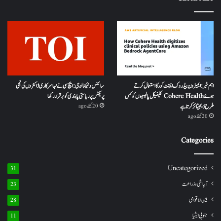
اہم خبر: ایمیزون بیڈروک ایجنٹ کور کا استعمال کرتے
سائنس و ٹیکنالوجی: ایچ سی نے مہا سرکاری ڈاکٹروں کی نجی
ہوئے Cohere Health کلینیکل پالیسیوں کو کس
پریکٹس پر ریاستی پابندی کو برقرار رکھا
طرح ڈیجیٹائز کرتا ہے
20 گھنٹے ago
20 گھنٹے ago
Categories
Uncategorized
31
آبباشی وذراعت
23
بین الاقوامی
28
جنوبی ایشیا
11