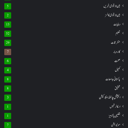
بین الاقوامی خبریں
5
بین الاقوامی کالمز
2
دینیات
13
تعلیم
52
متفرقات
29
کاروبار
7
صحت
6
کھیل
4
پاکستانی جامعات
8
تحقیق
8
اسپیشل چائلڈ ایجوکیشن
3
اسکالرشپس
1
تعلیمی پالیسیز
1
موٹیویشن
7