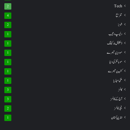
Tech
2
تفریح
4
شوبز
2
دلچسپ و عجیب
1
ڈیجیٹل مارکیٹنگ
1
موویز پر تبصرے
1
موبائلز کی دنیا
1
کتب پر تبصرے
1
ملٹی میڈیا
1
کالمز
3
آج کے کالمز
3
فیچر کالمز
2
انڈیا پاکستان
1