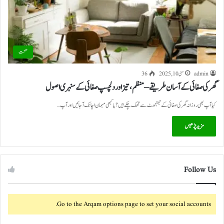
صحت
admin
مئی 10, 2025
36
گھر کی صفائی کے آسان طریقے – منظم، تیز اور دلچسپ صفائی کے سنہری اصول
کیا آپ بھی روزانہ گھر کی صفائی کے جھنجھٹ سے تھک چکے ہیں؟ یا کبھی مہمان اچانک آجائیں اور آپ…
مزید پڑھیں
Follow Us
Go to the Arqam options page to set your social accounts.