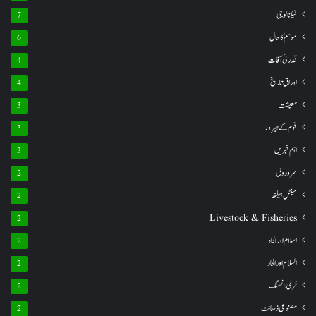
ٹیکنالوجی
7
موسم کا حال
6
قدرتی آفات
4
اوراق تاریخ
4
معیشت
3
قوم کے ہیروز
3
اہم خبریں
3
سروروق
2
مینٹل ہیلتھ
2
Livestock & Fisheries
2
اسلام اور الحاد
2
السلام اور الحاد
2
فری لانسنگ
2
مصنوعی ذھانت
2