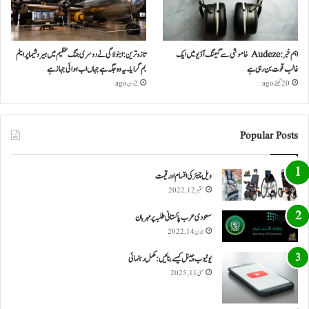
اہم خبر: Audeze خاموشی سے گیمنگ آڈیو میں ایک
تازہ ترین: اینولا گی نے دوسری جنگ عظیم میں ہیروشیما پر ایٹم
غالب قوت بن رہی ہے
بم گرایا ۔ یہ وہ جگہ ہے جہاں اب ہوائی جہاز ہے
20 گھنٹے ago
2 دن ago
Popular Posts
ویل چیئر کی اقسام اور قیمت
ستمبر 12, 2022
سعودی عرب پاکستانی طلبہ پر مہربان
جون 14, 2022
یوٹیوب چینل کیسے بنائیں: مکمل رہنمائی
مئی 11, 2025