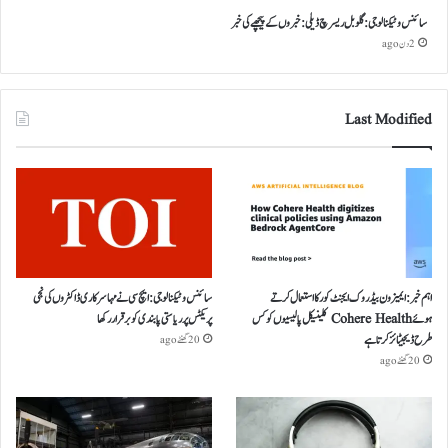
سائنس و ٹیکنالوجی: گلوبل ریسرچ ڈیلی: خبروں کے پیچھے کی خبر
2 دن ago
Last Modified
اہم خبر: ایمیزون بیڈروک ایجنٹ کور کا استعمال کرتے
سائنس و ٹیکنالوجی: ایچ سی نے مہا سرکاری ڈاکٹروں کی نجی
ہوئے Cohere Health کلینیکل پالیسیوں کو کس
پریکٹس پر ریاستی پابندی کو برقرار رکھا
طرح ڈیجیٹائز کرتا ہے
20 گھنٹے ago
20 گھنٹے ago