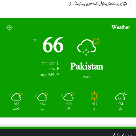
ایچ ای سی نے ایم ایس، ایم فل کے داخلوں پر پابندی عائد کر دی
Weather
66
℉
Pakistan
74º - 66º
77%
9.91 mph
Rain
88
84
90
87
74
℉
℉
℉
℉
℉
اتوار
پیر
منگل
بدھ
جمعرات