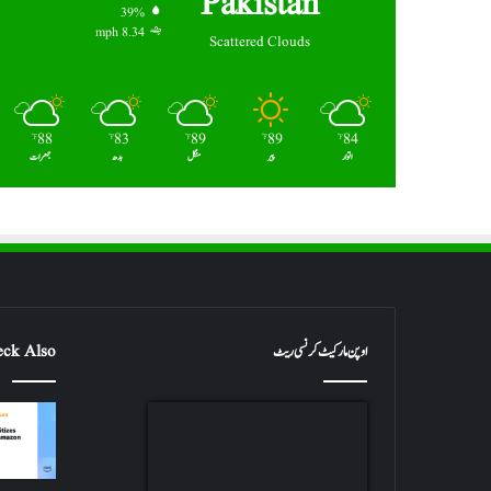
Pakistan
39%
8.34 mph
Scattered Clouds
88
83
89
89
84
℉
℉
℉
℉
℉
اتوار
پیر
منگل
بدھ
جمعرات
اوپن مارکیٹ کرنسی ریٹ
ck Also