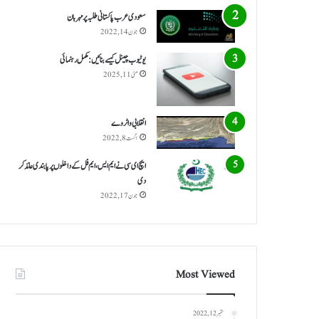
سعودی عرب پاکستانی طلبہ پر مہربان
جون 14, 2022
یوٹیوب چینل کیسے بنائیں: مکمل رہنمائی
مئی 11, 2025
انقلابی واٹر وے
اگست 8, 2022
ایچ ای سی نے ایم ایس، ایم فل کے داخلوں پر پابندی عائد کر
دی
جون 17, 2022
Most Viewed
ستمبر 12, 2022