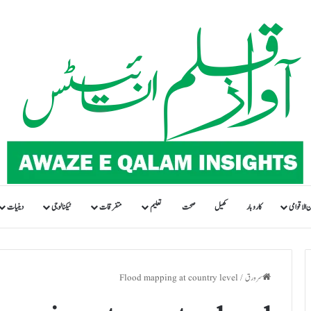
ن الاقوامی
کاروبار
کھیل
صحت
تعلیم
متفرقات
ٹیکنالوجی
دینیات
سرورق
/
Flood mapping at country level