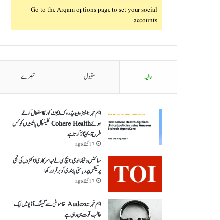
Go to the Arqam options page to set your social
accounts.
حالیہ
مقبول
تبصرے
اہم خبر: ایمیزون بیڈروک ایجنٹ کور کا استعمال کرتے
ہوئے Cohere Health کلینیکل پالیسیوں کو کس
طرح ڈیجیٹائز کرتا ہے
17 گھنٹے ago
سائنس و ٹیکنالوجی: ایچ سی نے مہا سرکاری ڈاکٹروں کی نجی
پریکٹس پر ریاستی پابندی کو برقرار رکھا
17 گھنٹے ago
اہم خبر: Audeze خاموشی سے گیمنگ آڈیو میں ایک
غالب قوت بن رہی ہے