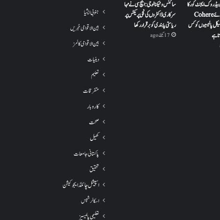
 بیڈروک ایجنٹ کور کا
سائنس و ٹیکنالوجی: ایچ سی نے مہا
جنوبی ایشیا
استعمال کرتے ہوئے Cohere
سرکاری ڈاکٹروں کی نجی پریکٹس پر
H کلینیکل پالیسیوں کو کس
ریاستی پابندی کو برقرار رکھا
بین الاقوامی خبریں
تا ہے
17 گھنٹے ago
بین الاقوامی کالمز
دینیات
تعلیم
متفرقات
کاروبار
صحت
کھیل
پاکستانی جامعات
تحقیق
اسپیشل چائلڈ ایجوکیشن
اسکالرشپس
تعلیمی پالیسیز