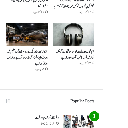
کرتے ہوئے Cohere Health
ڈاکٹروں کی نجی پریکٹس پر ریاستی پابندی کو
کلینیکل پالیسیوں کو کس طرح ڈیجیٹائز کرتا ہے
برقرار رکھا
17 گھنٹے ago
17 گھنٹے ago
اہم خبر: Audeze خاموشی سے گیمنگ
تازہ ترین: اینولا گی نے دوسری جنگ عظیم میں
آڈیو میں ایک غالب قوت بن رہی ہے
ہیروشیما پر ایٹم بم گرایا ۔ یہ وہ جگہ ہے جہاں اب
ہوائی جہاز ہے
17 گھنٹے ago
2 دن ago
Popular Posts
ویل چیئر کی اقسام اور قیمت
ستمبر 12, 2022