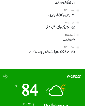
ویل چیئر کی اقسام اور قیمت
جون 14, 2022
سعودی عرب پاکستانی طلبہ پر مہربان
مئی 11, 2025
یوٹیوب چینل کیسے بنائیں: مکمل رہنمائی
اگست 8, 2022
انقلابی واٹر وے
جون 17, 2022
ایچ ای سی نے ایم ایس، ایم فل کے داخلوں پر پابندی عائد کر دی
Weather
84
℉
84º - 73º