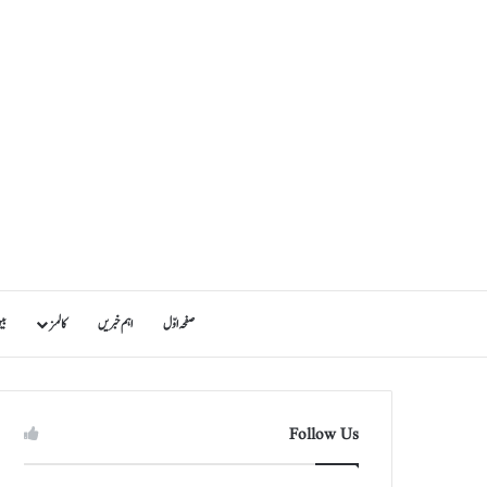
صفحہ اوّل
اہم خبریں
کالمز
بی
Follow Us