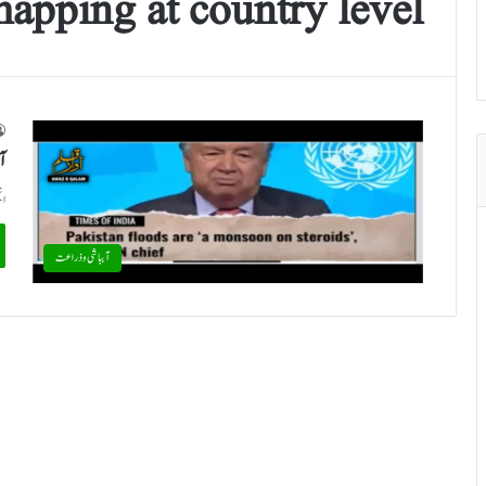
apping at country level
آؤ
ان
آبباشی وذراعت