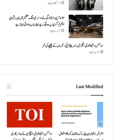
17 گھنٹے ago
تازہ ترین: اینولا گی نے دوسری جنگ عظیم میں ہیروشیما پر
ایٹم بم گرایا ۔ یہ وہ جگہ ہے جہاں اب ہوائی جہاز ہے
2 دن ago
سائنس و ٹیکنالوجی: گلوبل ریسرچ ڈیلی: خبروں کے پیچھے کی خبر
2 دن ago
Last Modified
اہم خبر: ایمیزون بیڈروک ایجنٹ کور کا استعمال
سائنس و ٹیکنالوجی: ایچ سی نے مہا سرکاری