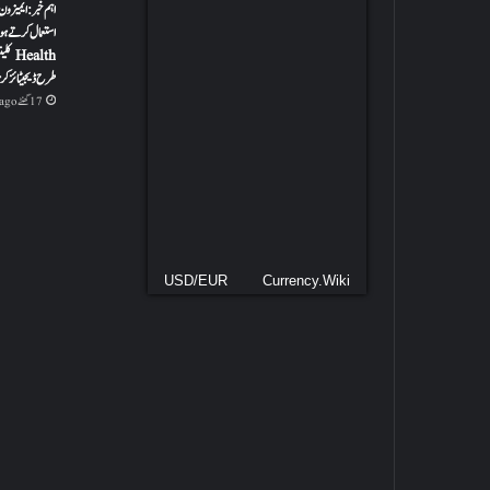
اہم خبر: ایمیزون
ealth
طرح ڈیجیٹائز کر
17 گھنٹے ago
USD/EUR
Currency.Wiki