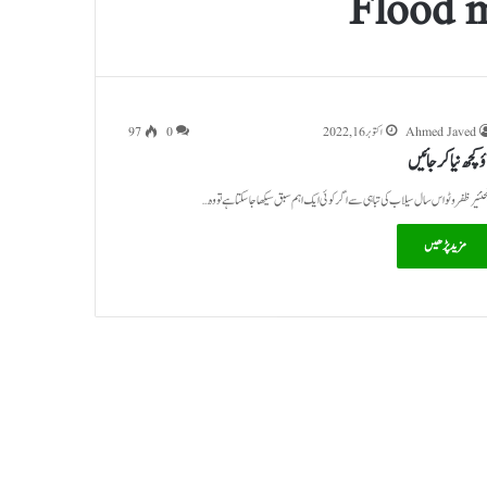
Flood m
Ahmed Javed
اکتوبر 16, 2022
0
97
 کچھ نیا کر جائیں
جنئیر ظفر وٹو اس سال سیلاب کی تباہی سے اگر کوئی ایک اہم سبق سیکھا جا سکتا ہے تو وہ…
مزید پڑھیں