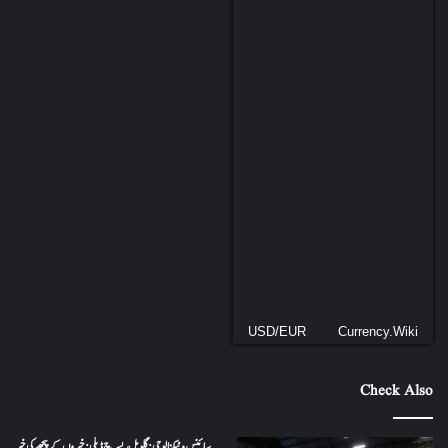
USD/EUR
Currency.Wiki
Check Also
سائنس و ٹیکنالوجی: گلوبل ریسرچ ڈیلی: خبروں کے پیچھے کی خبر