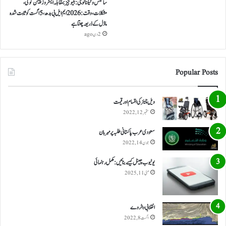
سائنس و ٹیکنالوجی: بلیو جیز بمقابلہ ایسٹروز پیشن گوئی،
مشکلات، وقت: 2026 ایم ایل بی بدھ، 5 اگست کو ثابت شدہ
ماڈل کے ذریعہ چنتا ہے
2 دن ago
Popular Posts
ویل چیئر کی اقسام اور قیمت
ستمبر 12, 2022
سعودی عرب پاکستانی طلبہ پر مہربان
جون 14, 2022
یوٹیوب چینل کیسے بنائیں: مکمل رہنمائی
مئی 11, 2025
انقلابی واٹر وے
اگست 8, 2022