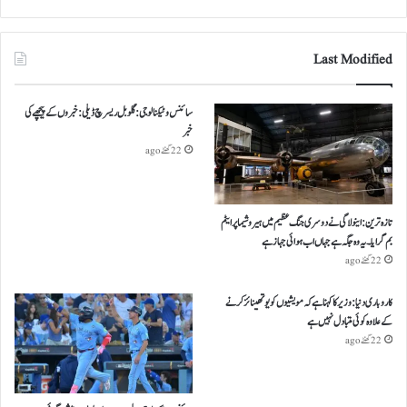
Last Modified
سائنس و ٹیکنالوجی: گلوبل ریسرچ ڈیلی: خبروں کے پیچھے کی
خبر
22 گھنٹے ago
تازہ ترین: اینولا گی نے دوسری جنگ عظیم میں ہیروشیما پر ایٹم
بم گرایا ۔ یہ وہ جگہ ہے جہاں اب ہوائی جہاز ہے
22 گھنٹے ago
کاروباری دنیا: وزیر کا کہنا ہے کہ مویشیوں کو یوتھینائز کرنے
کے علاوہ کوئی متبادل نہیں ہے
22 گھنٹے ago