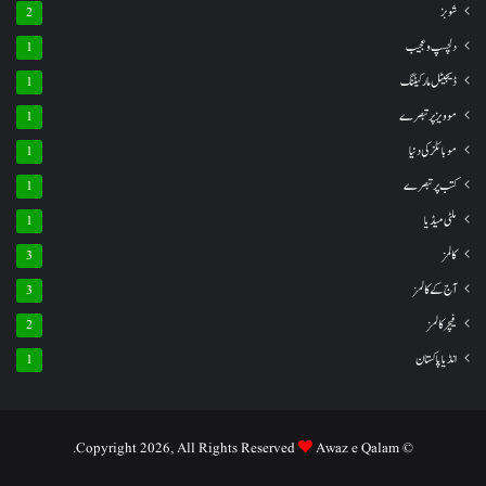
شوبز
2
دلچسپ و عجیب
1
ڈیجیٹل مارکیٹنگ
1
موویز پر تبصرے
1
موبائلز کی دنیا
1
کتب پر تبصرے
1
ملٹی میڈیا
1
کالمز
3
آج کے کالمز
3
فیچر کالمز
2
انڈیا پاکستان
1
Awaz e Qalam.
© Copyright 2026, All Rights Reserved