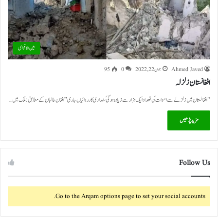
بین الاقوامی
Ahmed Javed
جون 22, 2022
0
95
افغانستان زلزلہ
"افغانستان میں زلزلے سے اموات کی تعداد ایک ہزار سے زیادہ ہوگئ، امدادی کارروائیاں جاری” افغان طالبان کے مطابق:ملک میں…
مزید پڑھیں
Follow Us
Go to the Arqam options page to set your social accounts.