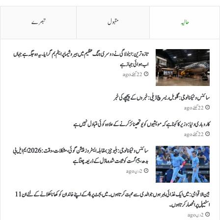
حالیہ
مقبول
تبصرے
تازہ ترین: اینولا گی نے دوسری جنگ عظیم میں ہیروشیما پر ایٹم بم گرایا ۔ یہ وہ جگہ ہے جہاں
اب ہوائی جہاز ہے
22 گھنٹے ago
سائنس و ٹیکنالوجی: گلوبل ریسرچ ڈیلی: خبروں کے پیچھے کی خبر
22 گھنٹے ago
کاروباری دنیا: وزیر کا کہنا ہے کہ مویشیوں کو یوتھینائز کرنے کے علاوہ کوئی متبادل نہیں ہے
22 گھنٹے ago
سائنس و ٹیکنالوجی: بلیو جیز بمقابلہ ایسٹروز پیشن گوئی، مشکلات، وقت: 2026 ایم ایل بی
بدھ، 5 اگست کو ثابت شدہ ماڈل کے ذریعہ چنتا ہے
2 دن ago
بین الاقوامی: میں ایک غذائی ماہر ہوں جو الدی سے محبت کرتا ہوں ۔ میں بجٹ پر 4 کے اپنے خاندان کو کھانا کھلانے کے لئے ان 11
اسٹیپل پر انحصار کرتا ہوں ۔
2 دن ago