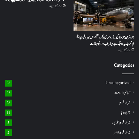
22 گھنٹے ago
تازہ ترین: اینولا گی نے دوسری جنگ عظیم میں ہیروشیما پر ایٹم
بم گرایا ۔ یہ وہ جگہ ہے جہاں اب ہوائی جہاز ہے
22 گھنٹے ago
Categories
Uncategorized
28
آبباشی وذراعت
23
بین الاقوامی
28
جنوبی ایشیا
11
بین الاقوامی خبریں
5
بین الاقوامی کالمز
2