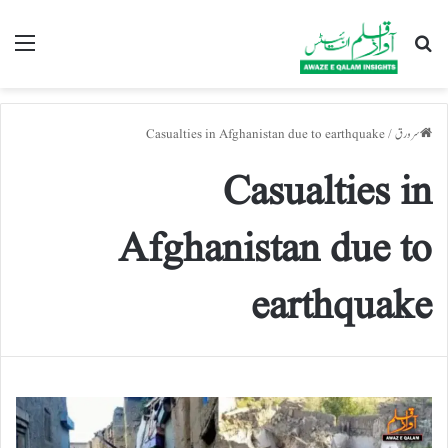
تلاش کریں
nu
سرورق
/
Casualties in Afghanistan due to earthquake
Casualties in
Afghanistan due to
earthquake