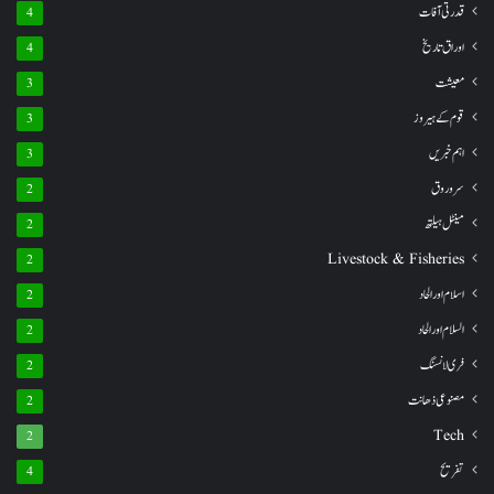
قدرتی آفات
4
اوراق تاریخ
4
معیشت
3
قوم کے ہیروز
3
اہم خبریں
3
سروروق
2
مینٹل ہیلتھ
2
Livestock & Fisheries
2
اسلام اور الحاد
2
السلام اور الحاد
2
فری لانسنگ
2
مصنوعی ذھانت
2
Tech
2
تفریح
4