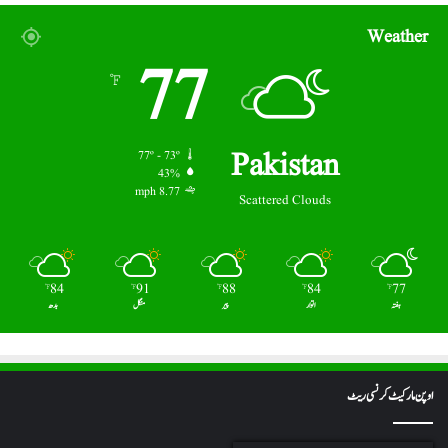
Weather
77
℉
Pakistan
77º - 73º
43%
8.77 mph
Scattered Clouds
84
91
88
84
77
℉
℉
℉
℉
℉
ہفتہ
اتوار
پیر
منگل
بدھ
اوپن مارکیٹ کرنسی ریٹ