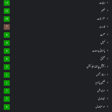
دینیات
13
تعلیم
52
متفرقات
29
کاروبار
7
صحت
6
کھیل
4
پاکستانی جامعات
8
تحقیق
8
اسپیشل چائلڈ ایجوکیشن
3
اسکالرشپس
1
تعلیمی پالیسیز
1
موٹیویشن
7
ٹیکنالوجی
7
موسم کا حال
6