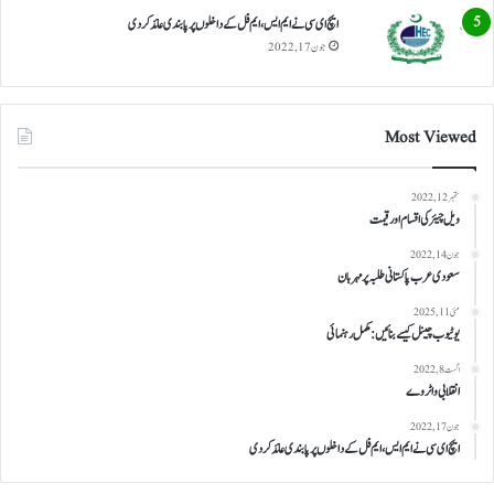
ایچ ای سی نے ایم ایس، ایم فل کے داخلوں پر پابندی عائد کر دی
جون 17, 2022
Most Viewed
ستمبر 12, 2022
ویل چیئر کی اقسام اور قیمت
جون 14, 2022
سعودی عرب پاکستانی طلبہ پر مہربان
مئی 11, 2025
یوٹیوب چینل کیسے بنائیں: مکمل رہنمائی
اگست 8, 2022
انقلابی واٹر وے
جون 17, 2022
ایچ ای سی نے ایم ایس، ایم فل کے داخلوں پر پابندی عائد کر دی