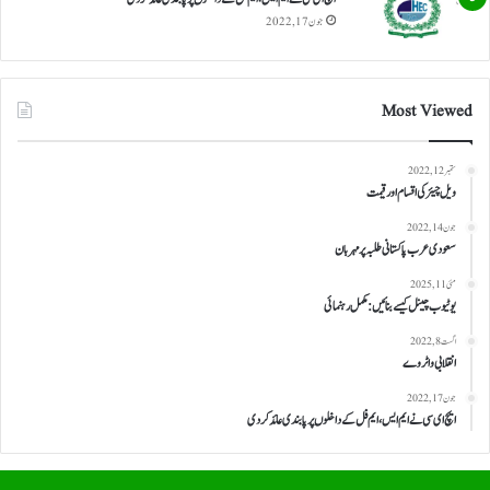
جون 17, 2022
Most Viewed
ستمبر 12, 2022
ویل چیئر کی اقسام اور قیمت
جون 14, 2022
سعودی عرب پاکستانی طلبہ پر مہربان
مئی 11, 2025
یوٹیوب چینل کیسے بنائیں: مکمل رہنمائی
اگست 8, 2022
انقلابی واٹر وے
جون 17, 2022
ایچ ای سی نے ایم ایس، ایم فل کے داخلوں پر پابندی عائد کر دی