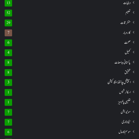
دینیات
13
تعلیم
52
متفرقات
29
کاروبار
7
صحت
6
کھیل
4
پاکستانی جامعات
8
تحقیق
8
اسپیشل چائلڈ ایجوکیشن
3
اسکالرشپس
1
تعلیمی پالیسیز
1
موٹیویشن
7
ٹیکنالوجی
7
موسم کا حال
6