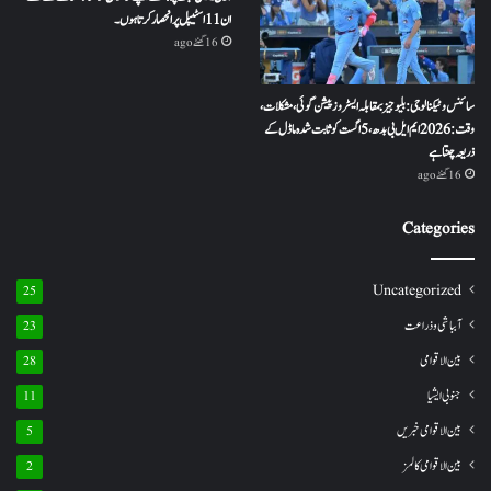
ان 11 اسٹیپل پر انحصار کرتا ہوں ۔
16 گھنٹے ago
سائنس و ٹیکنالوجی: بلیو جیز بمقابلہ ایسٹروز پیشن گوئی، مشکلات،
وقت: 2026 ایم ایل بی بدھ، 5 اگست کو ثابت شدہ ماڈل کے
ذریعہ چنتا ہے
16 گھنٹے ago
Categories
Uncategorized
25
آبباشی وذراعت
23
بین الاقوامی
28
جنوبی ایشیا
11
بین الاقوامی خبریں
5
بین الاقوامی کالمز
2