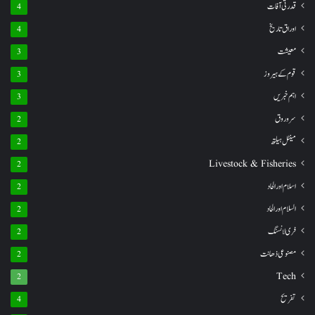
قدرتی آفات
4
اوراق تاریخ
4
معیشت
3
قوم کے ہیروز
3
اہم خبریں
3
سروروق
2
مینٹل ہیلتھ
2
Livestock & Fisheries
2
اسلام اور الحاد
2
السلام اور الحاد
2
فری لانسنگ
2
مصنوعی ذھانت
2
Tech
2
تفریح
4