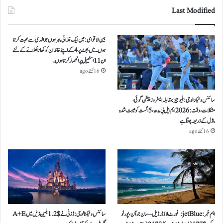
Last Modified
بین الاقوامی: میں ایک غذائی ماہر ہوں جو الدی سے محبت کرتا
ہوں ۔ میں بجٹ پر 4 کے اپنے خاندان کو کھانا کھلانے کے لئے
ان 11 اسٹیپل پر انحصار کرتا ہوں ۔
16 گھنٹے ago
سائنس و ٹیکنالوجی: بلیو جیز بمقابلہ ایسٹروز پیشن گوئی،
مشکلات، وقت: 2026 ایم ایل بی بدھ، 5 اگست کو ثابت شدہ
ماڈل کے ذریعہ چنتا ہے
16 گھنٹے ago
اہم خبر: jetBlue: فورٹ لاؤڈرڈیل – سان جوآن، پورٹو
سائنس و ٹیکنالوجی: ڈزنی نے $ 1.2 بلین ڈیل میں A+E