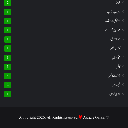
شوبز
2
دلچسپ و عجیب
1
ڈیجیٹل مارکیٹنگ
1
موویز پر تبصرے
1
موبائلز کی دنیا
1
کتب پر تبصرے
1
ملٹی میڈیا
1
کالمز
3
آج کے کالمز
3
فیچر کالمز
2
انڈیا پاکستان
1
Awaz e Qalam.
© Copyright 2026, All Rights Reserved