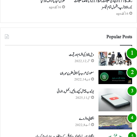
ریکو ۔ $ 177 (بنیادی معیشت) / $ 217 (باقاعدہ معیشت
گلوبل میڈیا کو آف لوڈ کیا
)۔ راؤنڈ ٹرپ، بشمول تمام ٹیکسز
16 گھنٹے ago
16 گھنٹے ago
Popular Posts
ویل چیئر کی اقسام اور قیمت
ستمبر 12, 2022
سعودی عرب پاکستانی طلبہ پر مہربان
جون 14, 2022
یوٹیوب چینل کیسے بنائیں: مکمل رہنمائی
مئی 11, 2025
انقلابی واٹر وے
اگست 8, 2022
ایچ ای سی نے ایم ایس، ایم فل کے داخلوں پر پابندی عائد کر دی