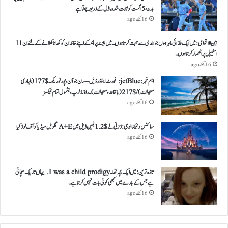
بدھ، 5 اگست کو ثابت شدہ ماڈل کے ذریعہ چنتا ہے
16 گھنٹے ago
بین الاقوامی: میں ایک غذائی ماہر ہوں جو الدی سے محبت کرتا ہوں ۔ میں بجٹ پر 4 کے اپنے خاندان کو کھانا کھلانے کے لئے ان 11
اسٹیپل پر انحصار کرتا ہوں ۔
16 گھنٹے ago
اہم خبر: jetBlue: فورٹ لاؤڈرڈیل – سان جوآن، پورٹو ریکو ۔ $ 177 (بنیادی
معیشت) / $ 217 (باقاعدہ معیشت )۔ راؤنڈ ٹرپ، بشمول تمام ٹیکسز
16 گھنٹے ago
سائنس و ٹیکنالوجی: ڈزنی نے $ 1.2 بلین ڈیل میں A+E گلوبل میڈیا کو آف لوڈ کیا
16 گھنٹے ago
تازہ ترین: میں ایک بچہ تھا ۔ I was a child prodigy. یہاں تاریک سچائی
ہے جس کے بارے میں کبھی کوئی بات نہیں کرتا ہے ۔
16 گھنٹے ago