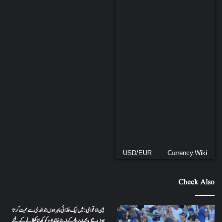
USD/EUR
Currency.Wiki
Check Also
بین الاقوامی: میں ایک غذائی ماہر ہوں جو الدی سے محبت کرتا
ہوں ۔ میں بجٹ پر 4 کے اپنے خاندان کو کھانا کھلانے کے لئے