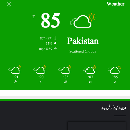
Weather
85
℉
Pakistan
85º - 77º
35%
8.59 mph
Scattered Clouds
91
90
85
87
85
℉
℉
℉
℉
℉
جمعہ
ہفتہ
اتوار
پیر
منگل
اوپن مارکیٹ کرنسی ریٹ