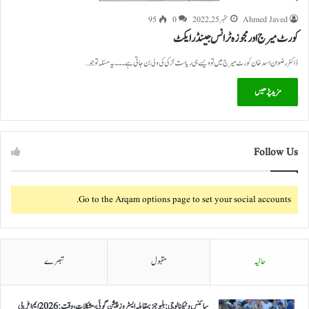
Ahmed Javed
ستمبر 25, 2022
0
95
کورٹ میرج اور مجوزہ ٹرانس جینڈر ایکٹ
ڈاکٹر رضوان اسد خان کورٹ میرج میں تو ویسے ہی ریاست لڑکی کی ولی بن جاتی ہے۔۔۔یہ مسئلہ تو جو…
مزید پڑھیں
Follow Us
Go to the Arqam options page to set your social accounts.
حالیہ
مقبول
تبصرے
سائنس و ٹیکنالوجی: بلیو جیز بمقابلہ ایسٹروز پیشن گوئی، مشکلات، وقت: 2026 ایم ایل بی