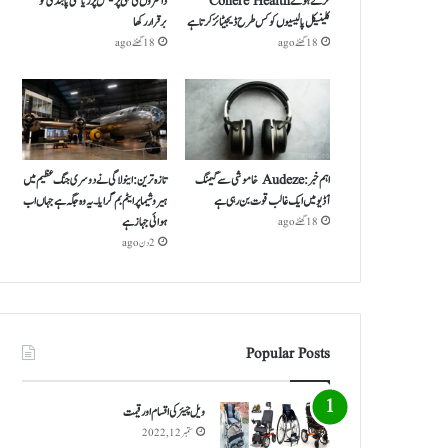
کرتے ہوئے Cohere Health
ڈاکٹروں کی نجی پریکٹس پر ریاستی پابندی کو
کلینیکل پالیسیوں کو کس طرح ڈیجیٹائز کرتا ہے
برقرار رکھا
18 گھنٹے ago
18 گھنٹے ago
اہم خبر: Audeze خاموشی سے گیمنگ
تازہ ترین: اینولا گی نے دوسری جنگ عظیم میں
آڈیو میں ایک غالب قوت بن رہی ہے
ہیروشیما پر ایٹم بم گرایا ۔ یہ وہ جگہ ہے جہاں اب
ہوائی جہاز ہے
18 گھنٹے ago
2 دن ago
Popular Posts
ویل چیئر کی اقسام اور قیمت
ستمبر 12, 2022