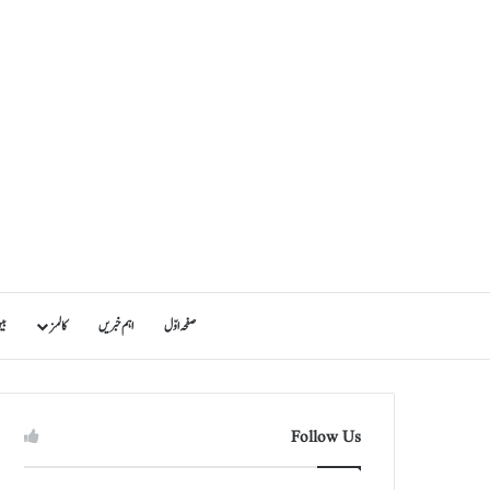
صفحہ اوّل
اہم خبریں
کالمز
بی
Follow Us