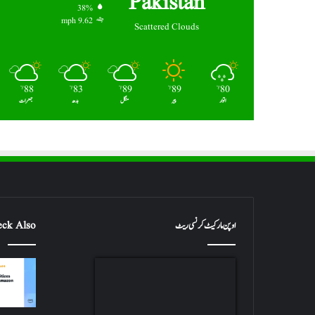
Pakistan
38%
9.62 mph
Scattered Clouds
88
83
89
89
80
℉
℉
℉
℉
℉
اتوار
پیر
منگل
بدھ
جمعرات
اوپن مارکیٹ کرنسی ریٹ
ck Also