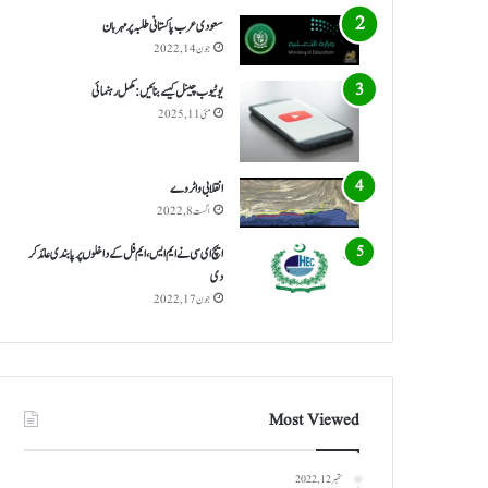
سعودی عرب پاکستانی طلبہ پر مہربان
جون 14, 2022
یوٹیوب چینل کیسے بنائیں: مکمل رہنمائی
مئی 11, 2025
انقلابی واٹر وے
اگست 8, 2022
ایچ ای سی نے ایم ایس، ایم فل کے داخلوں پر پابندی عائد کر
دی
جون 17, 2022
Most Viewed
ستمبر 12, 2022