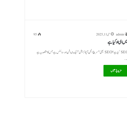
admin
مئی 11, 2025
95
س ای او کیا ہے
SEO کیا ہے؟ SEO یعنی "سرچ انجن آپٹمائزیشن” ایک ایسا فن اور سائنس ہے جس کا مقصد یہ ہے
ہ…
مزید پڑھیں