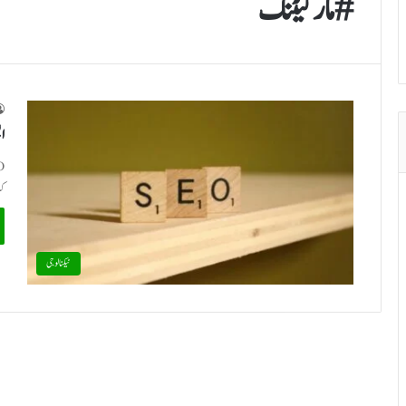
#مارکیٹنگ
ای
ک
ٹیکنالوجی