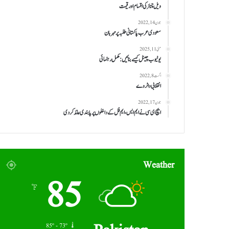
ویل چیئر کی اقسام اور قیمت
جون 14, 2022
سعودی عرب پاکستانی طلبہ پر مہربان
مئی 11, 2025
یوٹیوب چینل کیسے بنائیں: مکمل رہنمائی
اگست 8, 2022
انقلابی واٹر وے
جون 17, 2022
ایچ ای سی نے ایم ایس، ایم فل کے داخلوں پر پابندی عائد کر دی
Weather
85
℉
85º - 73º