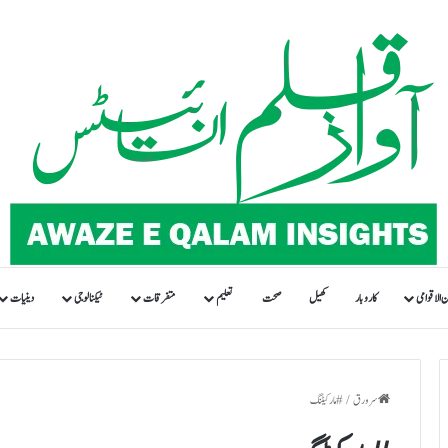
ن الاقوامی
کاروبار
کھیل
صحت
تعلیم
متفرقات
ٹیکنالوجی
دینیات
سرورق
/
#مارکیٹنگ