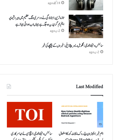
18 گھنٹے ago
تازہ ترین: اینولا گی نے دوسری جنگ عظیم میں ہیروشیما پر
ایٹم بم گرایا ۔ یہ وہ جگہ ہے جہاں اب ہوائی جہاز ہے
2 دن ago
سائنس و ٹیکنالوجی: گلوبل ریسرچ ڈیلی: خبروں کے پیچھے کی خبر
2 دن ago
Last Modified
اہم خبر: ایمیزون بیڈروک ایجنٹ کور کا استعمال
سائنس و ٹیکنالوجی: ایچ سی نے مہا سرکاری