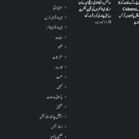
 بیڈروک ایجنٹ کور کا
سائنس و ٹیکنالوجی: ایچ سی نے مہا
جنوبی ایشیا
استعمال کرتے ہوئے Cohere
سرکاری ڈاکٹروں کی نجی پریکٹس پر
H کلینیکل پالیسیوں کو کس
ریاستی پابندی کو برقرار رکھا
بین الاقوامی خبریں
تا ہے
18 گھنٹے ago
بین الاقوامی کالمز
دینیات
تعلیم
متفرقات
کاروبار
صحت
کھیل
پاکستانی جامعات
تحقیق
اسپیشل چائلڈ ایجوکیشن
اسکالرشپس
تعلیمی پالیسیز