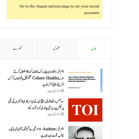
Go to the Arqam options page to set your social
accounts.
حالیہ
مقبول
تبصرے
اہم خبر: ایمیزون بیڈروک ایجنٹ کور کا استعمال کرتے
ہوئے Cohere Health کلینیکل پالیسیوں کو کس
طرح ڈیجیٹائز کرتا ہے
18 گھنٹے ago
سائنس و ٹیکنالوجی: ایچ سی نے مہا سرکاری ڈاکٹروں کی نجی
پریکٹس پر ریاستی پابندی کو برقرار رکھا
18 گھنٹے ago
اہم خبر: Audeze خاموشی سے گیمنگ آڈیو میں ایک
غالب قوت بن رہی ہے