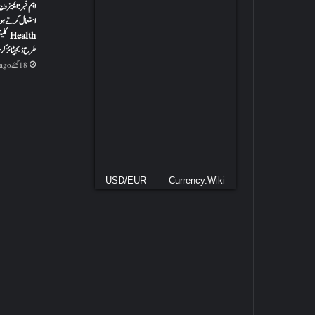
اہم خبر: ایمیزون
ealth
طرح ڈیجیٹائز کر
18 گھنٹے ago
USD/EUR
Currency.Wiki