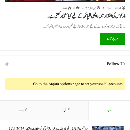
Ahmed Javed
مئی 10, 2022
0
64
مارکوس کی اقتدار میں واپسی فلپائن کے لیے کیا معنی رکھتی ہے۔
تاریخ ایک بار پھر خود کو دہرانے کے لئے تیار، 36سال پہلے ظلم و بربریت کا الزام لگا کر جس…
مزید پڑھیں
Follow Us
Go to the Arqam options page to set your social accounts.
حالیہ
مقبول
تبصرے
سائنس و ٹیکنالوجی: بلیو جیز بمقابلہ ایسٹروز پیشن گوئی، مشکلات، وقت: 2026 ایم ایل بی