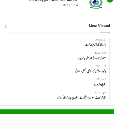
جون 17, 2022
Most Viewed
ستمبر 12, 2022
ویل چیئر کی اقسام اور قیمت
جون 14, 2022
سعودی عرب پاکستانی طلبہ پر مہربان
مئی 11, 2025
یوٹیوب چینل کیسے بنائیں: مکمل رہنمائی
اگست 8, 2022
انقلابی واٹر وے
جون 17, 2022
ایچ ای سی نے ایم ایس، ایم فل کے داخلوں پر پابندی عائد کر دی