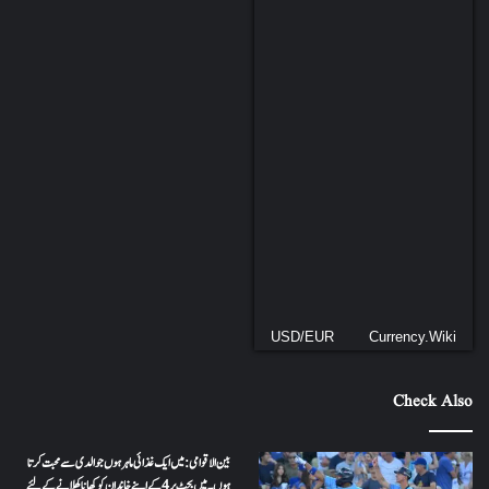
USD/EUR
Currency.Wiki
Check Also
بین الاقوامی: میں ایک غذائی ماہر ہوں جو الدی سے محبت کرتا
ہوں ۔ میں بجٹ پر 4 کے اپنے خاندان کو کھانا کھلانے کے لئے