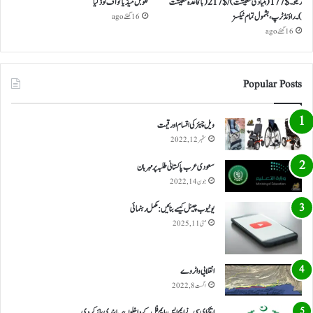
ریکو ۔ $ 177 (بنیادی معیشت) / $ 217 (باقاعدہ معیشت
گلوبل میڈیا کو آف لوڈ کیا
)۔ راؤنڈ ٹرپ، بشمول تمام ٹیکسز
16 گھنٹے ago
16 گھنٹے ago
Popular Posts
ویل چیئر کی اقسام اور قیمت
ستمبر 12, 2022
سعودی عرب پاکستانی طلبہ پر مہربان
جون 14, 2022
یوٹیوب چینل کیسے بنائیں: مکمل رہنمائی
مئی 11, 2025
انقلابی واٹر وے
اگست 8, 2022
ایچ ای سی نے ایم ایس، ایم فل کے داخلوں پر پابندی عائد کر دی