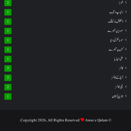
شوبز
2
دلچسپ و عجیب
1
ڈیجیٹل مارکیٹنگ
1
موویز پر تبصرے
1
موبائلز کی دنیا
1
کتب پر تبصرے
1
ملٹی میڈیا
1
کالمز
3
آج کے کالمز
3
فیچر کالمز
2
انڈیا پاکستان
1
Awaz e Qalam.
© Copyright 2026, All Rights Reserved