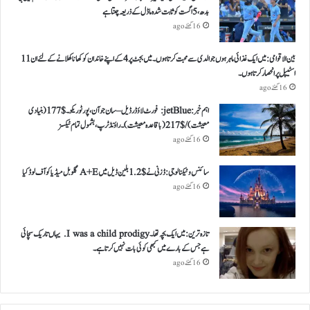
بدھ، 5 اگست کو ثابت شدہ ماڈل کے ذریعہ چنتا ہے
16 گھنٹے ago
بین الاقوامی: میں ایک غذائی ماہر ہوں جو الدی سے محبت کرتا ہوں ۔ میں بجٹ پر 4 کے اپنے خاندان کو کھانا کھلانے کے لئے ان 11
اسٹیپل پر انحصار کرتا ہوں ۔
16 گھنٹے ago
اہم خبر: jetBlue: فورٹ لاؤڈرڈیل – سان جوآن، پورٹو ریکو ۔ $ 177 (بنیادی
معیشت) / $ 217 (باقاعدہ معیشت )۔ راؤنڈ ٹرپ، بشمول تمام ٹیکسز
16 گھنٹے ago
سائنس و ٹیکنالوجی: ڈزنی نے $ 1.2 بلین ڈیل میں A+E گلوبل میڈیا کو آف لوڈ کیا
16 گھنٹے ago
تازہ ترین: میں ایک بچہ تھا ۔ I was a child prodigy. یہاں تاریک سچائی
ہے جس کے بارے میں کبھی کوئی بات نہیں کرتا ہے ۔
16 گھنٹے ago