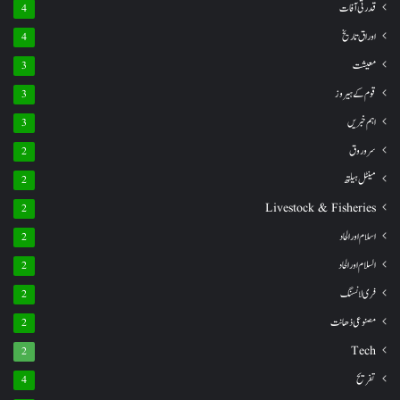
قدرتی آفات
4
اوراق تاریخ
4
معیشت
3
قوم کے ہیروز
3
اہم خبریں
3
سروروق
2
مینٹل ہیلتھ
2
Livestock & Fisheries
2
اسلام اور الحاد
2
السلام اور الحاد
2
فری لانسنگ
2
مصنوعی ذھانت
2
Tech
2
تفریح
4