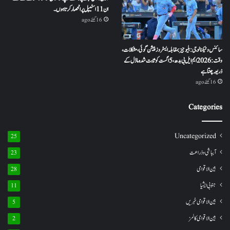
ان 11 اسٹیپل پر انحصار کرتا ہوں ۔
16 گھنٹے ago
سائنس و ٹیکنالوجی: بلیو جیز بمقابلہ ایسٹروز پیشن گوئی، مشکلات،
وقت: 2026 ایم ایل بی بدھ، 5 اگست کو ثابت شدہ ماڈل کے
ذریعہ چنتا ہے
16 گھنٹے ago
Categories
Uncategorized
25
آبباشی وذراعت
23
بین الاقوامی
28
جنوبی ایشیا
11
بین الاقوامی خبریں
5
بین الاقوامی کالمز
2