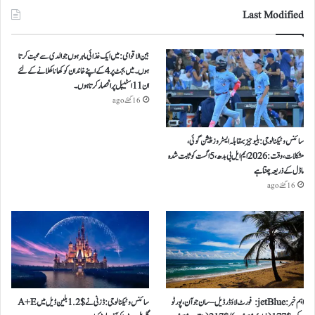
Last Modified
بین الاقوامی: میں ایک غذائی ماہر ہوں جو الدی سے محبت کرتا
ہوں ۔ میں بجٹ پر 4 کے اپنے خاندان کو کھانا کھلانے کے لئے
ان 11 اسٹیپل پر انحصار کرتا ہوں ۔
16 گھنٹے ago
سائنس و ٹیکنالوجی: بلیو جیز بمقابلہ ایسٹروز پیشن گوئی،
مشکلات، وقت: 2026 ایم ایل بی بدھ، 5 اگست کو ثابت شدہ
ماڈل کے ذریعہ چنتا ہے
16 گھنٹے ago
اہم خبر: jetBlue: فورٹ لاؤڈرڈیل – سان جوآن، پورٹو
سائنس و ٹیکنالوجی: ڈزنی نے $ 1.2 بلین ڈیل میں A+E