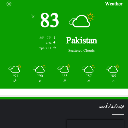
Weather
83
℉
Pakistan
85º - 77º
37%
7.11 mph
Scattered Clouds
91
90
85
87
85
℉
℉
℉
℉
℉
جمعہ
ہفتہ
اتوار
پیر
منگل
اوپن مارکیٹ کرنسی ریٹ