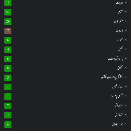
دینیات
13
تعلیم
52
متفرقات
29
کاروبار
7
صحت
6
کھیل
4
پاکستانی جامعات
8
تحقیق
8
اسپیشل چائلڈ ایجوکیشن
3
اسکالرشپس
1
تعلیمی پالیسیز
1
موٹیویشن
7
ٹیکنالوجی
7
موسم کا حال
6