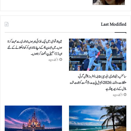
Last Modified
بین الاقوامی: میں ایک غذائی ماہر ہوں جو الدی سے محبت کرتا
ہوں ۔ میں بجٹ پر 4 کے اپنے خاندان کو کھانا کھلانے کے لئے
ان 11 اسٹیپل پر انحصار کرتا ہوں ۔
5 گھنٹے ago
سائنس و ٹیکنالوجی: بلیو جیز بمقابلہ ایسٹروز پیشن گوئی،
مشکلات، وقت: 2026 ایم ایل بی بدھ، 5 اگست کو ثابت شدہ
ماڈل کے ذریعہ چنتا ہے
5 گھنٹے ago