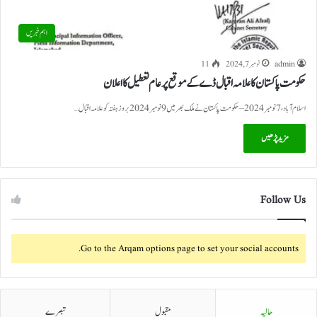
اہم خبریں
admin
نومبر 7, 2024
11
حکومت پاکستان کا علامہ اقبال ڈے کے موقع پر عام تعطیل کا اعلان
اسلام آباد، 7 نومبر 2024 – حکومت پاکستان نے ملک بھر میں 9 نومبر 2024 بروز ہفتہ کو علامہ اقبال…
مزید پڑھیں
Follow Us
Go to the Arqam options page to set your social accounts.
حالیہ
مقبول
تبصرے