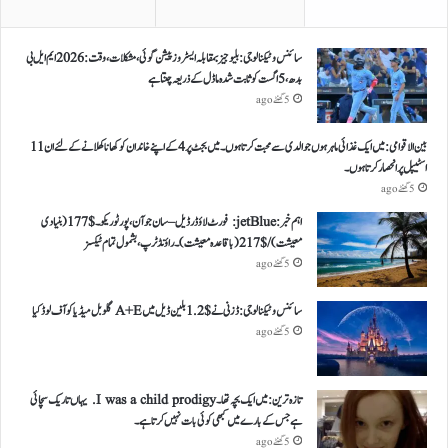
سائنس و ٹیکنالوجی: بلیو جیز بمقابلہ ایسٹروز پیشن گوئی، مشکلات، وقت: 2026 ایم ایل بی
بدھ، 5 اگست کو ثابت شدہ ماڈل کے ذریعہ چنتا ہے
5 گھنٹے ago
بین الاقوامی: میں ایک غذائی ماہر ہوں جو الدی سے محبت کرتا ہوں ۔ میں بجٹ پر 4 کے اپنے خاندان کو کھانا کھلانے کے لئے ان 11
اسٹیپل پر انحصار کرتا ہوں ۔
5 گھنٹے ago
اہم خبر: jetBlue: فورٹ لاؤڈرڈیل – سان جوآن، پورٹو ریکو ۔ $ 177 (بنیادی
معیشت) / $ 217 (باقاعدہ معیشت )۔ راؤنڈ ٹرپ، بشمول تمام ٹیکسز
5 گھنٹے ago
سائنس و ٹیکنالوجی: ڈزنی نے $ 1.2 بلین ڈیل میں A+E گلوبل میڈیا کو آف لوڈ کیا
5 گھنٹے ago
تازہ ترین: میں ایک بچہ تھا ۔ I was a child prodigy. یہاں تاریک سچائی
ہے جس کے بارے میں کبھی کوئی بات نہیں کرتا ہے ۔
5 گھنٹے ago