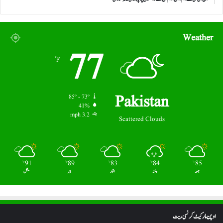
Weather
77
℉
Pakistan
85º - 73º
41%
3.2 mph
Scattered Clouds
91
89
83
84
85
℉
℉
℉
℉
℉
جمعہ
ہفتہ
اتوار
پیر
منگل
اوپن مارکیٹ کرنسی ریٹ