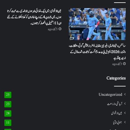
بین الاقوامی: میں ایک غذائی ماہر ہوں جو الدی سے محبت کرتا
ہوں ۔ میں بجٹ پر 4 کے اپنے خاندان کو کھانا کھلانے کے لئے
ان 11 اسٹیپل پر انحصار کرتا ہوں ۔
5 گھنٹے ago
سائنس و ٹیکنالوجی: بلیو جیز بمقابلہ ایسٹروز پیشن گوئی، مشکلات،
وقت: 2026 ایم ایل بی بدھ، 5 اگست کو ثابت شدہ ماڈل کے
ذریعہ چنتا ہے
5 گھنٹے ago
Categories
Uncategorized
25
آبباشی وذراعت
23
بین الاقوامی
28
جنوبی ایشیا
11