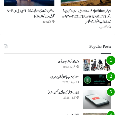
اہم خبر: jetBlue: فورٹ لاؤڈرڈیل – سان جوآن، پورٹو
سائنس و ٹیکنالوجی: ڈزنی نے $ 1.2 بلین ڈیل میں A+E
ریکو ۔ $ 177 (بنیادی معیشت) / $ 217 (باقاعدہ معیشت
گلوبل میڈیا کو آف لوڈ کیا
)۔ راؤنڈ ٹرپ، بشمول تمام ٹیکسز
5 گھنٹے ago
5 گھنٹے ago
Popular Posts
ویل چیئر کی اقسام اور قیمت
ستمبر 12, 2022
سعودی عرب پاکستانی طلبہ پر مہربان
جون 14, 2022
یوٹیوب چینل کیسے بنائیں: مکمل رہنمائی
مئی 11, 2025