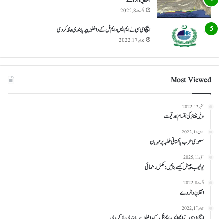
انقلابی واٹر وے
اگست 8, 2022
ایچ ای سی نے ایم ایس، ایم فل کے داخلوں پر پابندی عائد کر دی
جون 17, 2022
Most Viewed
ستمبر 12, 2022
ویل چیئر کی اقسام اور قیمت
جون 14, 2022
سعودی عرب پاکستانی طلبہ پر مہربان
مئی 11, 2025
یوٹیوب چینل کیسے بنائیں: مکمل رہنمائی
اگست 8, 2022
انقلابی واٹر وے
جون 17, 2022
ایچ ای سی نے ایم ایس، ایم فل کے داخلوں پر پابندی عائد کر دی