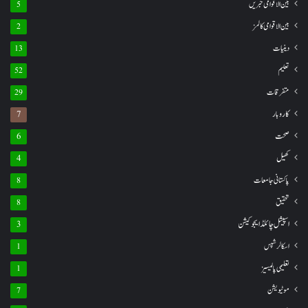
بین الاقوامی خبریں
5
بین الاقوامی کالمز
2
دینیات
13
تعلیم
52
متفرقات
29
کاروبار
7
صحت
6
کھیل
4
پاکستانی جامعات
8
تحقیق
8
اسپیشل چائلڈ ایجوکیشن
3
اسکالرشپس
1
تعلیمی پالیسیز
1
موٹیویشن
7