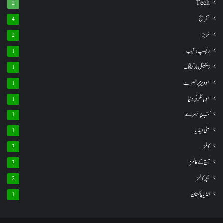
Tech
2
تفریح
4
شوبز
2
دلچسپ و عجیب
1
ڈیجیٹل مارکیٹنگ
1
موویز پر تبصرے
1
موبائلز کی دنیا
1
کتب پر تبصرے
1
ملٹی میڈیا
1
کالمز
3
آج کے کالمز
3
فیچر کالمز
2
انڈیا پاکستان
1