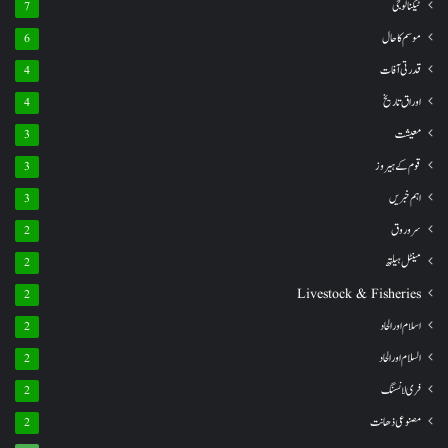
ٹیکنالوجی
7
موسم کا حال
6
قدرتی آفات
4
اوراق تاریخ
4
معیشت
3
قوم کے ہیروز
3
اہم خبریں
3
سروروق
2
مینٹل ہیلتھ
2
Livestock & Fisheries
2
اسلام اور الحاد
2
السلام اور الحاد
2
فری لانسنگ
2
مصنوعی ذھانت
2