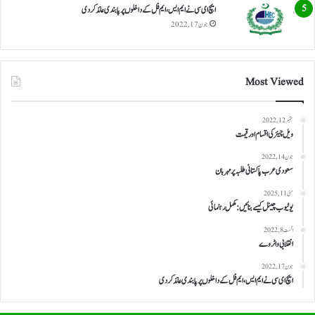
ایچ ای سی نے ایم ایس، ایم فل کے داخلوں پر پابندی عائد کر دی
جون 17, 2022
Most Viewed
ستمبر 12, 2022
ویل چیئر کی اقسام اور قیمت
جون 14, 2022
سعودی عرب پاکستانی طلبہ پر مہربان
مئی 11, 2025
یوٹیوب چینل کیسے بنائیں: مکمل رہنمائی
اگست 8, 2022
انقلابی واٹر وے
جون 17, 2022
ایچ ای سی نے ایم ایس، ایم فل کے داخلوں پر پابندی عائد کر دی