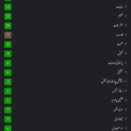
دینیات
13
تعلیم
52
متفرقات
29
کاروبار
7
صحت
6
کھیل
4
پاکستانی جامعات
8
تحقیق
8
اسپیشل چائلڈ ایجوکیشن
3
اسکالرشپس
1
تعلیمی پالیسیز
1
موٹیویشن
7
ٹیکنالوجی
7
موسم کا حال
6