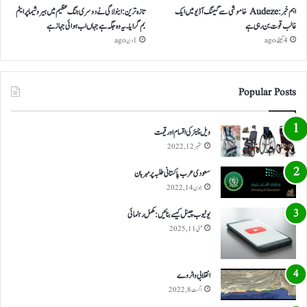
اہم خبر: Audeze خاموشی سے گیمنگ آڈیو میں ایک
تازہ ترین: اینولا گی نے دوسری جنگ عظیم میں ہیروشیما پر ایٹم
غالب قوت بن رہی ہے
بم گرایا ۔ یہ وہ جگہ ہے جہاں اب ہوائی جہاز ہے
4 گھنٹے ago
1 دن ago
Popular Posts
ویل چیئر کی اقسام اور قیمت
ستمبر 12, 2022
سعودی عرب پاکستانی طلبہ پر مہربان
جون 14, 2022
یوٹیوب چینل کیسے بنائیں: مکمل رہنمائی
مئی 11, 2025
انقلابی واٹر وے
اگست 8, 2022