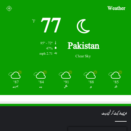
Weather
77
℉
Pakistan
85º - 72º
47%
2.71 mph
Clear Sky
87
84
91
88
85
℉
℉
℉
℉
℉
اتوار
پیر
منگل
بدھ
جمعرات
اوپن مارکیٹ کرنسی ریٹ