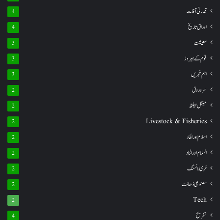
قدرتی آفات
4
اوراق تاریخ
4
معیشت
3
قوم کے ہیروز
3
اہم خبریں
3
سروروق
2
مینٹل ہیلتھ
2
Livestock & Fisheries
2
اسلام اور الحاد
2
السلام اور الحاد
2
فری لانسنگ
2
مصنوعی ذھانت
2
Tech
2
تفریح
4