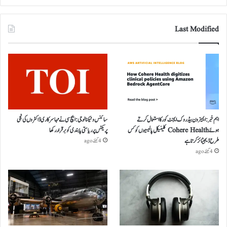
Last Modified
اہم خبر: ایمیزون بیڈروک ایجنٹ کور کا استعمال کرتے
سائنس و ٹیکنالوجی: ایچ سی نے مہا سرکاری ڈاکٹروں کی نجی
ہوئے Cohere Health کلینیکل پالیسیوں کو کس
پریکٹس پر ریاستی پابندی کو برقرار رکھا
طرح ڈیجیٹائز کرتا ہے
4 گھنٹے ago
4 گھنٹے ago