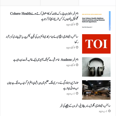
اہم خبر: ایمیزون بیڈروک ایجنٹ کور کا استعمال کرتے ہوئے Cohere Health
کلینیکل پالیسیوں کو کس طرح ڈیجیٹائز کرتا ہے
4 گھنٹے ago
سائنس و ٹیکنالوجی: ایچ سی نے مہا سرکاری ڈاکٹروں کی نجی پریکٹس پر ریاستی پابندی کو برقرار
رکھا
4 گھنٹے ago
اہم خبر: Audeze خاموشی سے گیمنگ آڈیو میں ایک غالب قوت بن رہی ہے
4 گھنٹے ago
تازہ ترین: اینولا گی نے دوسری جنگ عظیم میں ہیروشیما پر ایٹم بم گرایا ۔ یہ وہ جگہ ہے جہاں
اب ہوائی جہاز ہے
1 دن ago
سائنس و ٹیکنالوجی: گلوبل ریسرچ ڈیلی: خبروں کے پیچھے کی خبر
1 دن ago