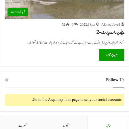
آبباشی وذراعت
Ahmed Javed
جون 18, 2022
0
72
بیلے پر رات پارٹ -2
انجینئر ظفر اقبال وٹو پہاڑی پانی کے بڑے سیلابی ریلے نے ہمیں انجانے میں دبوچ لیا تھا- ہماری گاڑی تھوڑی…
مزید پڑھیں
Follow Us
Go to the Arqam options page to set your social accounts.
حالیہ
مقبول
تبصرے