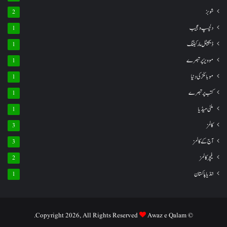
شوبز
2
دلچسپ و عجیب
1
ڈیجیٹل مارکیٹنگ
1
موویز پر تبصرے
1
موبائلز کی دنیا
1
کتب پر تبصرے
1
ملٹی میڈیا
1
کالمز
3
آج کے کالمز
3
فیچر کالمز
2
انڈیا پاکستان
1
Awaz e Qalam.
© Copyright 2026, All Rights Reserved