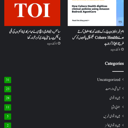
اہم خبر: ایمیزون بیڈروک ایجنٹ کور کا استعمال کرتے
سائنس و ٹیکنالوجی: ایچ سی نے مہا سرکاری ڈاکٹروں کی نجی
ہوئے Cohere Health کلینیکل پالیسیوں کو کس
پریکٹس پر ریاستی پابندی کو برقرار رکھا
طرح ڈیجیٹائز کرتا ہے
4 گھنٹے ago
4 گھنٹے ago
Categories
Uncategorized
31
آبباشی وذراعت
23
بین الاقوامی
28
جنوبی ایشیا
11
بین الاقوامی خبریں
5
بین الاقوامی کالمز
2