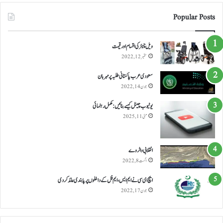
Popular Posts
ویل چیئر کی اقسام اور قیمت
ستمبر 12, 2022
سعودی عرب پاکستانی طلبہ پر مہربان
جون 14, 2022
یوٹیوب چینل کیسے بنائیں: مکمل رہنمائی
مئی 11, 2025
انقلابی واٹر وے
اگست 8, 2022
ایچ ای سی نے ایم ایس، ایم فل کے داخلوں پر پابندی عائد کر دی
جون 17, 2022