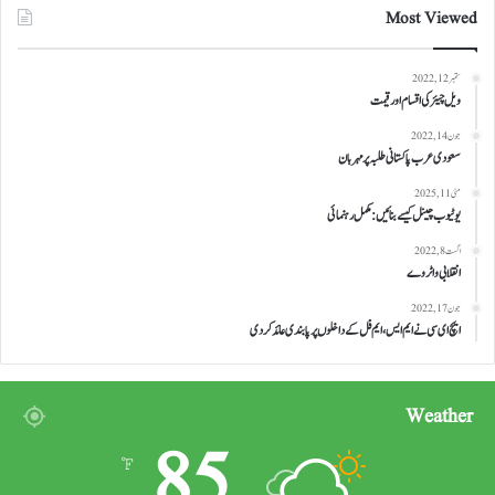
Most Viewed
ستمبر 12, 2022
ویل چیئر کی اقسام اور قیمت
جون 14, 2022
سعودی عرب پاکستانی طلبہ پر مہربان
مئی 11, 2025
یوٹیوب چینل کیسے بنائیں: مکمل رہنمائی
اگست 8, 2022
انقلابی واٹر وے
جون 17, 2022
ایچ ای سی نے ایم ایس، ایم فل کے داخلوں پر پابندی عائد کر دی
Weather
85
℉