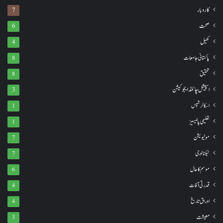
کاروبار
7
صحت
6
کھیل
4
پاکستانی جامعات
8
تحقیق
8
اسپیشل چائلڈ ایجوکیشن
3
اسکالرشپس
1
تعلیمی پالیسیز
1
موٹیویشن
7
ٹیکنالوجی
7
موسم کا حال
6
قدرتی آفات
4
اوراق تاریخ
4
معیشت
3