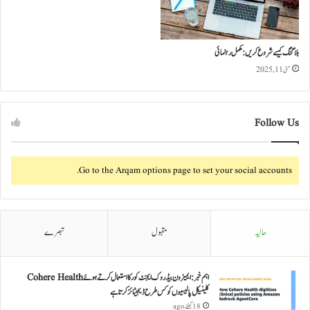
0
ب
ڑ
ے
بلاگنگ کیسے شروع کریں: مکمل رہنمائی
ٹ
مئی 11, 2025
ی
ک
ن
ا
Follow Us
ل
و
ج
Go to the Arqam options page to set your social accounts.
ی
ر
ج
ح
حالیہ
مقبول
تبصرے
ا
ن
ا
اہم خبر: ایمیزون بیڈروک ایجنٹ کور کا استعمال کرتے ہوئے Cohere Health
ت
کلینیکل پالیسیوں کو کس طرح ڈیجیٹائز کرتا ہے
18 گھنٹے ago