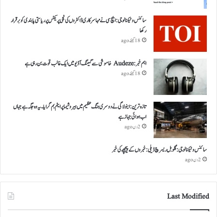
سائنس و ٹیکنالوجی: ایچ سی نے مہا سرکاری ڈاکٹروں کی نجی پریکٹس پر ریاستی پابندی کو برقرار
رکھا
18 گھنٹے ago
اہم خبر: Audeze خاموشی سے گیمنگ آڈیو میں ایک غالب قوت بن رہی ہے
18 گھنٹے ago
تازہ ترین: اینولا گی نے دوسری جنگ عظیم میں ہیروشیما پر ایٹم بم گرایا ۔ یہ وہ جگہ ہے جہاں
اب ہوائی جہاز ہے
2 دن ago
سائنس و ٹیکنالوجی: گلوبل ریسرچ ڈیلی: خبروں کے پیچھے کی خبر
2 دن ago
Last Modified