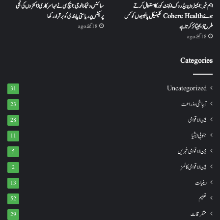
اہم خبر: ایمیزون بیڈروک ایجنٹ کور کا استعمال کرتے
سائنس و ٹیکنالوجی: ایچ سی نے مہا سرکاری ڈاکٹروں کی نجی
ہوئے Cohere Health کلینیکل پالیسیوں کو کس
پریکٹس پر ریاستی پابندی کو برقرار رکھا
طرح ڈیجیٹائز کرتا ہے
18 گھنٹے ago
18 گھنٹے ago
Categories
Uncategorized
31
آبباشی وذراعت
23
بین الاقوامی
28
جنوبی ایشیا
11
بین الاقوامی خبریں
5
بین الاقوامی کالمز
2
دینیات
13
تعلیم
52
متفرقات
29