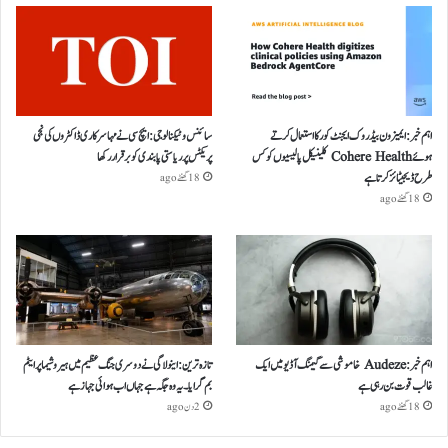
اہم خبر: ایمیزون بیڈروک ایجنٹ کور کا استعمال کرتے
سائنس و ٹیکنالوجی: ایچ سی نے مہا سرکاری ڈاکٹروں کی نجی
ہوئے Cohere Health کلینیکل پالیسیوں کو کس
پریکٹس پر ریاستی پابندی کو برقرار رکھا
طرح ڈیجیٹائز کرتا ہے
18 گھنٹے ago
18 گھنٹے ago
اہم خبر: Audeze خاموشی سے گیمنگ آڈیو میں ایک
تازہ ترین: اینولا گی نے دوسری جنگ عظیم میں ہیروشیما پر ایٹم
غالب قوت بن رہی ہے
بم گرایا ۔ یہ وہ جگہ ہے جہاں اب ہوائی جہاز ہے
18 گھنٹے ago
2 دن ago