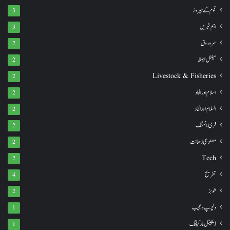
قوم کے ہیروز
3
اہم خبریں
3
سروروق
2
مینٹل ہیلتھ
2
Livestock & Fisheries
2
اسلام اور الحاد
2
السلام اور الحاد
2
فری لانسنگ
2
مصنوعی ذھانت
2
Tech
2
تفریح
4
شوبز
2
دلچسپ و عجیب
1
ڈیجیٹل مارکیٹنگ
1