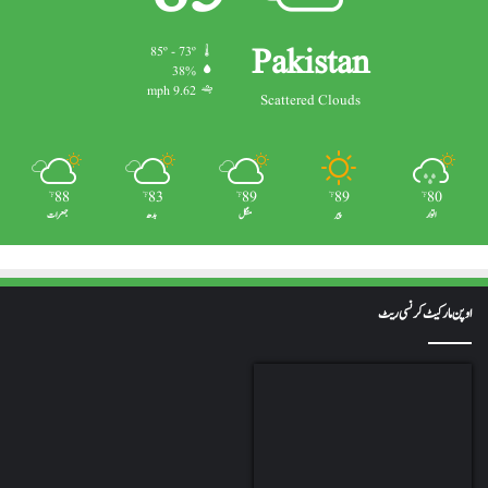
Pakistan
85º - 73º
38%
9.62 mph
Scattered Clouds
88
83
89
89
80
℉
℉
℉
℉
℉
اتوار
پیر
منگل
بدھ
جمعرات
اوپن مارکیٹ کرنسی ریٹ