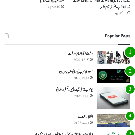
ریکو ۔ $ 177 (بنیادی معیشت) / $ 217 (باقاعدہ معیشت
گلوبل میڈیا کو آف لوڈ کیا
)۔ راؤنڈ ٹرپ، بشمول تمام ٹیکسز
10 گھنٹے ago
10 گھنٹے ago
Popular Posts
ویل چیئر کی اقسام اور قیمت
ستمبر 12, 2022
سعودی عرب پاکستانی طلبہ پر مہربان
جون 14, 2022
یوٹیوب چینل کیسے بنائیں: مکمل رہنمائی
مئی 11, 2025
انقلابی واٹر وے
اگست 8, 2022
ایچ ای سی نے ایم ایس، ایم فل کے داخلوں پر پابندی عائد کر دی