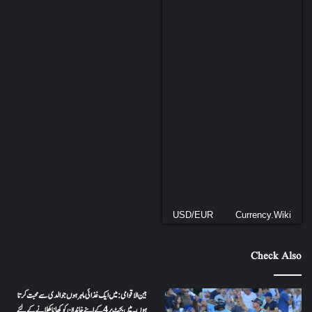
USD/EUR
Currency.Wiki
Check Also
بین الاقوامی: میں ایک غذائی ماہر ہوں جو الدی سے محبت کرتا
ہوں ۔ میں بجٹ پر 4 کے اپنے خاندان کو کھانا کھلانے کے لئے