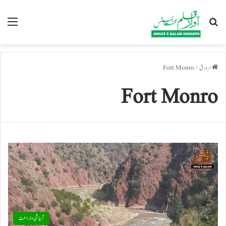
تلاش کریں
nu
سرورق
/
Fort Monro
Fort Monro
آبباشی وذراعت