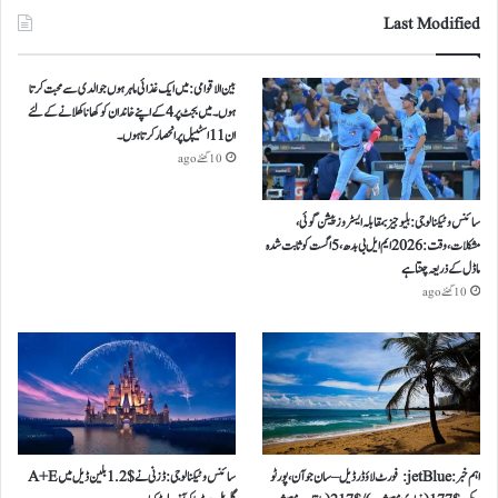
Last Modified
بین الاقوامی: میں ایک غذائی ماہر ہوں جو الدی سے محبت کرتا
ہوں ۔ میں بجٹ پر 4 کے اپنے خاندان کو کھانا کھلانے کے لئے
ان 11 اسٹیپل پر انحصار کرتا ہوں ۔
10 گھنٹے ago
سائنس و ٹیکنالوجی: بلیو جیز بمقابلہ ایسٹروز پیشن گوئی،
مشکلات، وقت: 2026 ایم ایل بی بدھ، 5 اگست کو ثابت شدہ
ماڈل کے ذریعہ چنتا ہے
10 گھنٹے ago
اہم خبر: jetBlue: فورٹ لاؤڈرڈیل – سان جوآن، پورٹو
سائنس و ٹیکنالوجی: ڈزنی نے $ 1.2 بلین ڈیل میں A+E