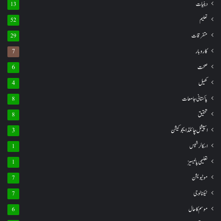
دینیات
13
تعلیم
52
متفرقات
29
کاروبار
7
صحت
6
کھیل
4
پاکستانی جامعات
8
تحقیق
8
اسپیشل چائلڈ ایجوکیشن
3
اسکالرشپس
1
تعلیمی پالیسیز
1
موٹیویشن
7
ٹیکنالوجی
7
موسم کا حال
6