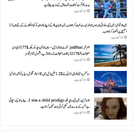
بدھ، 5 اگست کو ثابت شدہ ماڈل کے ذریعہ چنتا ہے
10 گھنٹے ago
بین الاقوامی: میں ایک غذائی ماہر ہوں جو الدی سے محبت کرتا ہوں ۔ میں بجٹ پر 4 کے اپنے خاندان کو کھانا کھلانے کے لئے ان 11
اسٹیپل پر انحصار کرتا ہوں ۔
10 گھنٹے ago
اہم خبر: jetBlue: فورٹ لاؤڈرڈیل – سان جوآن، پورٹو ریکو ۔ $ 177 (بنیادی
معیشت) / $ 217 (باقاعدہ معیشت )۔ راؤنڈ ٹرپ، بشمول تمام ٹیکسز
10 گھنٹے ago
سائنس و ٹیکنالوجی: ڈزنی نے $ 1.2 بلین ڈیل میں A+E گلوبل میڈیا کو آف لوڈ کیا
10 گھنٹے ago
تازہ ترین: میں ایک بچہ تھا ۔ I was a child prodigy. یہاں تاریک سچائی
ہے جس کے بارے میں کبھی کوئی بات نہیں کرتا ہے ۔
10 گھنٹے ago