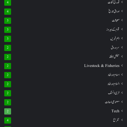
قدرتی آفات
4
اوراق تاریخ
4
معیشت
3
قوم کے ہیروز
3
اہم خبریں
3
سروروق
2
مینٹل ہیلتھ
2
Livestock & Fisheries
2
اسلام اور الحاد
2
السلام اور الحاد
2
فری لانسنگ
2
مصنوعی ذھانت
2
Tech
2
تفریح
4