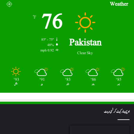
Weather
76
℉
Pakistan
85º - 75º
48%
0.92 mph
Clear Sky
93
91
83
86
85
℉
℉
℉
℉
℉
جمعہ
ہفتہ
اتوار
پیر
منگل
اوپن مارکیٹ کرنسی ریٹ