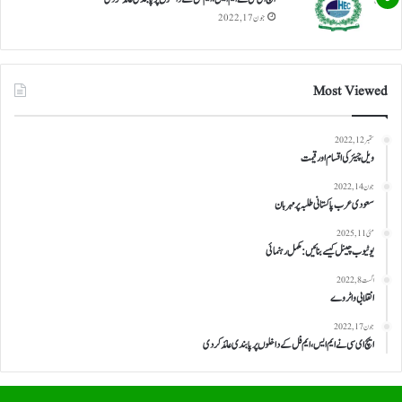
جون 17, 2022
Most Viewed
ستمبر 12, 2022
ویل چیئر کی اقسام اور قیمت
جون 14, 2022
سعودی عرب پاکستانی طلبہ پر مہربان
مئی 11, 2025
یوٹیوب چینل کیسے بنائیں: مکمل رہنمائی
اگست 8, 2022
انقلابی واٹر وے
جون 17, 2022
ایچ ای سی نے ایم ایس، ایم فل کے داخلوں پر پابندی عائد کر دی