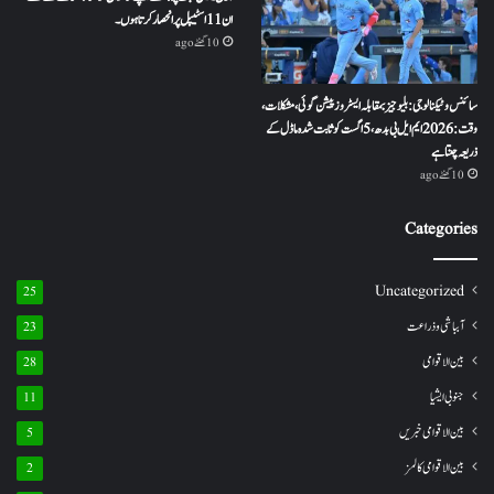
ان 11 اسٹیپل پر انحصار کرتا ہوں ۔
10 گھنٹے ago
سائنس و ٹیکنالوجی: بلیو جیز بمقابلہ ایسٹروز پیشن گوئی، مشکلات،
وقت: 2026 ایم ایل بی بدھ، 5 اگست کو ثابت شدہ ماڈل کے
ذریعہ چنتا ہے
10 گھنٹے ago
Categories
Uncategorized
25
آبباشی وذراعت
23
بین الاقوامی
28
جنوبی ایشیا
11
بین الاقوامی خبریں
5
بین الاقوامی کالمز
2