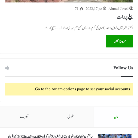
Ahmed Javed
جون 17, 2022
71
بیلے پر رات
انجنئر ظفر اقبال وٹو (پہلا حصہ ) جون کی گرم رات میں بھی ھم سردی اور خوف سے کپکپکا رھے…
مزید پڑھیں
Follow Us
Go to the Arqam options page to set your social accounts.
حالیہ
مقبول
تبصرے
سائنس و ٹیکنالوجی: بلیو جیز بمقابلہ ایسٹروز پیشن گوئی، مشکلات، وقت: 2026 ایم ایل بی